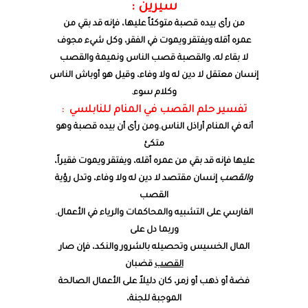
سيرين :
من رأى بيده قصبة متوكئاً عليها، فإنه قد بقي من
عمره أقله ويفتقر ويموت في الفقر، وكل شيء مجوف
لا بقاء له، والقصبة قصب الناس ونميمة والقصب
إنسان معتقل لا دين له ولا وفاء، وقيل هو أوباش الناس
وكلام سوء.
تفسير حلم القصب في المنام للنابلسي :
أنه في المنام أراذل الناس.ومن رأى أن بيده قصبة وهو
متكئ
عليها فإنه قد بقي من عمره أقله، ويفتقر ويموت فقيراً،
والقصب
إنسان مقتصد لا دين له ولا وفاء، وتدل رؤية
القصب
الفارسي على التشبيه والمحاكمات والرياء في الأعمال.
وربما دل على
المال الخسيس وتحصيله بالشرور والنكد، فإن صار
القصب
قضبان
فضة أو ذهب أو زمر، كان دليلاً على الأعمال الصالحة
الموجبة للجنة،