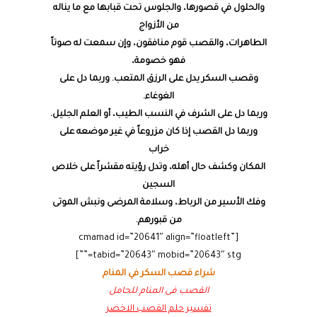
والحلول في قصورها، والجلوس تحت قبابها مع ما يناله
من الأزواج
الطاهرات، والقصب قوم منافقون، وإن سمعت له صوتاً
فهو خصومة،
وقصب السكر يدل على الرزق المتعب. وربما دل على
الغوغاء.
وربما دل على الشرف في النسب الطيب، أو العلم الجليل.
وربما دل القصب إذا كان مزروعاً في غير موضعه على
خراب
المكان وكشف حال أهله، وتدل رؤيته مقشراً على خلاص
السجين
وفك الأسير من الرباط، وسلامة المرضى ونبش الموتى
من قبورهم.
[cmamad id=”20641″ align=”floatleft”
tabid=”20643″ mobid=”20643″ stg=””]
شراء قصب السكر في المنام
القصب فى المنام للحامل
تفسير حلم القصب الاخضر