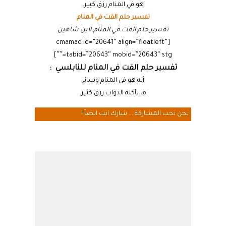
هو في المنام رزق كبير.
تفسير حلم القت في المنام
تفسير حلم القت في المنام لابن شاهين
[cmamad id=”20641″ align=”floatleft”
tabid=”20643″ mobid=”20643″ stg=””]
تفسير حلم القت في المنام للنابلسي :
أنه هو في المنام وسائر
ما يأكله الدواب رزق كثير.
نحن نحب المشاركة ... شارك انت ايضاً !