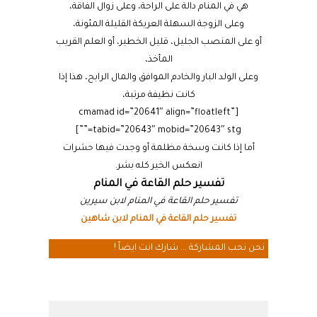
هي في المنام دالة على الراحة، وعلى زوال الفاقة،
وعلى الزوجة السهلة العريكة القليلة المئونة،
أو على المنصب الجليل، قليل الخطير، أو العلم القريب
المأخذ،
وعلى الولد البار والخادم الموافق والمال الرابح، هذا إذا
كانت نظيفة مرتبة،
[cmamad id=”20641″ align=”floatleft”
tabid=”20643″ mobid=”20643″ stg=””]
أما إذا كانت وسخة مظلمة أو وجدت فيها حشرات
انعكس الخير كله بشر.
تفسير حلم القاعة في المنام
تفسير حلم القاعة في المنام لابن سيرين
تفسير حلم القاعة في المنام لابن شاهين
نحن نحب المشاركة ... شارك انت ايضاً !