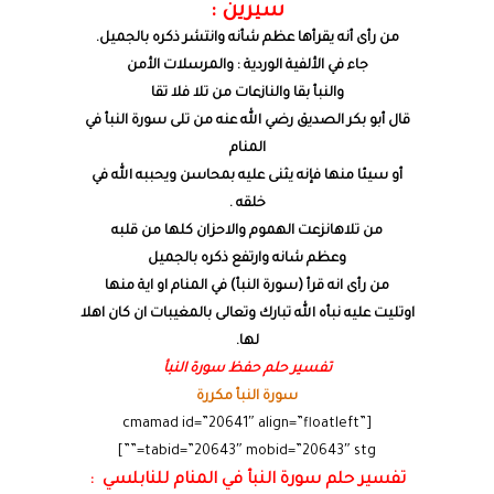
سيرين :
من رأى أنه يقرأها عظم شأنه وانتشر ذكره بالجميل.
جاء في الألفية الوردية : والمرسلات الأمن
والنبأ بقا والنازعات من تلا فلا تقا
قال أبو بكر الصديق رضي الله عنه من تلى سورة النبأ في
المنام
أو سيئا منها فإنه يثنى عليه بمحاسن ويحببه الله في
خلقه .
من تلاهانزعت الهموم والاحزان كلها من قلبه
وعظم شانه وارتفع ذكره بالجميل
من رأى انه قرأ (سورة النبأ) في المنام او اية منها
اوتليت عليه نبأه الله تبارك وتعالى بالمغيبات ان كان اهلا
لها.
تفسير حلم حفظ سورة النبأ
سورة النبأ مكررة
[cmamad id=”20641″ align=”floatleft”
tabid=”20643″ mobid=”20643″ stg=””]
تفسير حلم سورة النبأ في المنام للنابلسي :