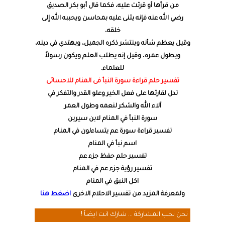
من قرأها أو قرئت عليه، فكما قال أبو بكر الصديق
رضي الله عنه فإنه يثنى عليه بمحاسن ويحببه الله إلى
خلقه،
وقيل يعظم شأنه وينتشر ذكره الجميل، ويهتدي في دينه،
ويطول عمره، وقيل إنه يطلب العلم ويكون رسولاً
للعلماء.
تفسير حلم قراءة سورة النبأ فى المنام للاحسائى
تدل لقارئها على فعل الخير وعلو القدر والتفكر في
آلاء الله والشكر لنعمه وطول العمر
سورة النبأ في المنام لابن سيرين
تفسير قراءة سورة عم يتساءلون في المنام
اسم نبأ في المنام
تفسير حلم حفظ جزء عم
تفسير رؤية جزء عم في المنام
اكل النبق في المنام
ولمعرفة المزيد من تفسير الاحلام الاخرى
اضغط هنا
نحن نحب المشاركة ... شارك انت ايضاً !