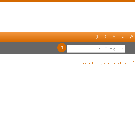
م
ن
هـ
و
ي
ؤى مجاناً حسب الحروف الابجدية