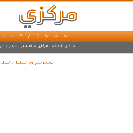
أ
ب
ت
ث
ج
ح
خ
د
ذ
انت الان تتصفح :
مركزي
»
تفسير الاحلام
»
حر
تفسير حلم رؤيا القطط او القطة 