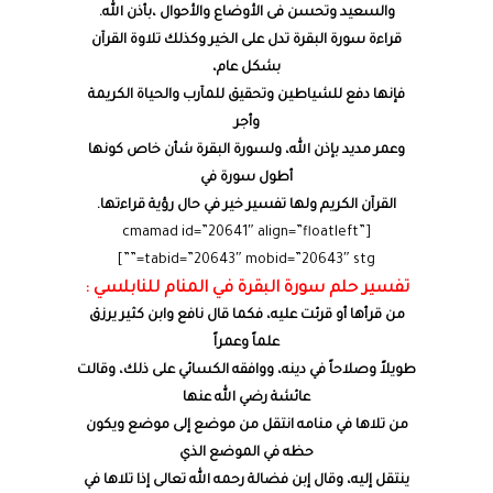
والسعيد وتحسن فى الأوضاع والأحوال ،بأذن الله.
قراءة سورة البقرة تدل على الخير وكذلك تلاوة القرآن
بشكل عام،
فإنها دفع للشياطين وتحقيق للمآرب والحياة الكريمة
وأجر
وعمر مديد بإذن الله، ولسورة البقرة شأن خاص كونها
أطول سورة في
القرآن الكريم ولها تفسير خير في حال رؤية قراءتها.
[cmamad id=”20641″ align=”floatleft”
tabid=”20643″ mobid=”20643″ stg=””]
تفسير حلم سورة البقرة في المنام للنابلسي :
من قرأها أو قرئت عليه، فكما قال نافع وابن كثير يرزق
علماً وعمراً
طويلاً وصلاحاً في دينه، ووافقه الكسائي على ذلك، وقالت
عائشة رضي الله عنها
من تلاها في منامه انتقل من موضع إلى موضع ويكون
حظه في الموضع الذي
ينتقل إليه، وقال إبن فضالة رحمه الله تعالى إذا تلاها في