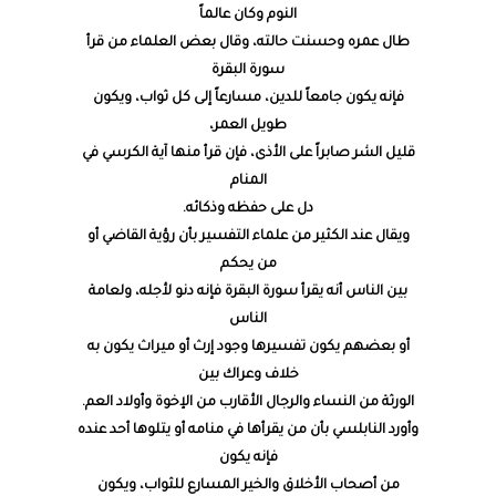
النوم وكان عالماً
طال عمره وحسنت حالته، وقال بعض العلماء من قرأ
سورة البقرة
فإنه يكون جامعاً للدين، مسارعاً إلى كل ثواب، ويكون
طويل العمر،
قليل الشر صابراً على الأذى، فإن قرأ منها آية الكرسي في
المنام
دل على حفظه وذكائه.
ويقال عند الكثير من علماء التفسير بأن رؤية القاضي أو
من يحكم
بين الناس أنه يقرأ سورة البقرة فإنه دنو لأجله، ولعامة
الناس
أو بعضهم يكون تفسيرها وجود إرث أو ميراث يكون به
خلاف وعراك بين
الورثة من النساء والرجال الأقارب من الإخوة وأولاد العم.
وأورد النابلسي بأن من يقرأها في منامه أو يتلوها أحد عنده
فإنه يكون
من أصحاب الأخلاق والخير المسارع للثواب، ويكون