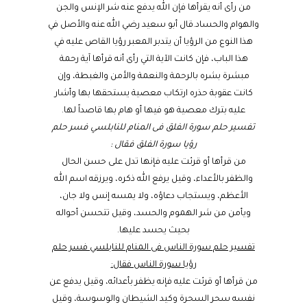
من رأى أنه يقرأها فإن الله يدفع عنه شر الإنس والجن
والهوام والحساد.قال أبو سعيد رضي الله عنه والأصل في
هذا النوع من الرؤيا أن يتدبر المعبر رؤيا القاص عليه في
هذا الباب، فإن كانت الآية التي رأى أنه قرأها آية رحمة
مبشرة بشره بالرحمة والنعمة والأمن والغبطة، وإن
كانت عقوبة حذره ارتكاب معصية يستحقها بها وأشار
عليه بترك معصية هو فيها أو هام بها قاصداً لها.
تفسير حلم سورة الفلق فى المنام للنابلسي فسر حلم
رؤيا سورة الفلق فقال :
من قرأها أو قرئت عليه فإنها تدل على حسن الحال
والظفر بالأعداء، وقيل يرفع الله ذكره، ويرزقه اسم الله
الأعظم، ويستجاب دعاؤه، ولا يمسه إنس ولا جان،
ويأمن من شر الهموم والحسد، وقيل تتحسن أحواله
بحيث يحسد عليها.
تفسير حلم سورة الناس فى المنام للنابلسي فسر حلم
رؤيا سورة الناس فقال:
من قرأها أو قرئت عليه فإنه يظفر بأعدائه، وقيل يدفع عن
نفسه سحر السحرة وكيد الشيطان والوسوسة، وقيل