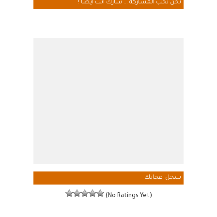
نحن نحب المشاركة ... شارك انت ايضاً !
سجل اعجابك
(No Ratings Yet)