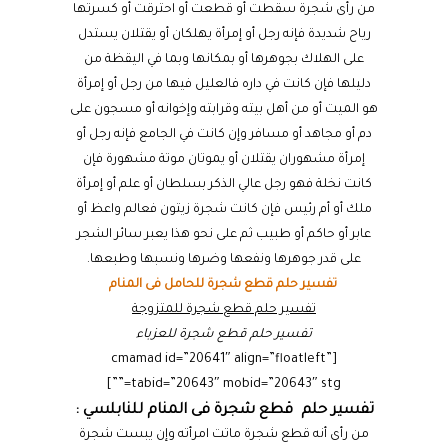
من رأى شجرة سقطت أو قطعت أو احترقت أو كسرتها
رياح شديدة فإنه رجل أو إمرأة يهلكان أو يقتلان يستدل
على الهلاك بجوهرها أو بمكانها وبما في اليقظة من
دليلها فإن كانت في داره فالعليل فيها من رجل أو إمرأة
هو الميت أو من أهل بيته وقرابته وإخوانه أو مسجون على
دم أو مجاهد أو مسافر وإن كانت في الجامع فإنه رجل أو
إمرأة مشهوران يقتلان أو يموتان موتة مشهورة فإن
كانت نخلة فهو رجل عالي الذكر بسلطان أو علم أو إمرأة
ملك أو أم رئيس فإن كانت شجرة زيتون فعالم واعظ أو
عابر أو حاكم أو طبيب ثم على نحو هذا يعبر سائر الشجر
على قدر جوهرها ونفعها وضرها ونسبها وطبعها.
تفسير حلم قطع شجرة للحامل فى المنام
تفسير حلم قطع شجرة للمتزوجة
تفسير حلم قطع شجرة للعزباء
[cmamad id=”20641″ align=”floatleft”
tabid=”20643″ mobid=”20643″ stg=””]
تفسير حلم قطع شجرة فى المنام للنابلسي :
من رأى أنه قطع شجرة ماتت امرأته وإن يبست شجرة