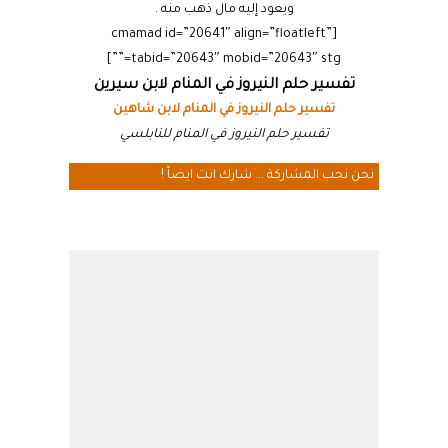
ويعود إليه مال ذهب منه .
[cmamad id=”20641″ align=”floatleft”
tabid=”20643″ mobid=”20643″ stg=””]
تفسير حلم النيروز في المنام لابن سيرين
تفسير حلم النيروز في المنام لابن شاهين
تفسير حلم النيروز في المنام للنابلسي
نحن نحب المشاركة ... شارك انت ايضاً !