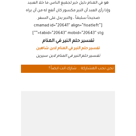
هو في المنام دليل خير لجميع الناس ما خلا العبيد
وإذا رأى العبد أن النير مكسور كان أنفع له من أن يراه
صحيحاً سليماً ، والنير يدل على السفر .
[cmamad id=”20641″ align=”floatleft”
tabid=”20643″ mobid=”20643″ stg=””]
تفسير حلم النير في المنام
تفسير حلم النير في المنام لابن شاهين
تفسير حلم النير في المنام لابن سيرين
نحن نحب المشاركة ... شارك انت ايضاً !