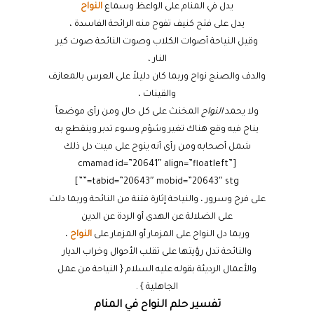
يدل في المنام على الواعظ وسماع
النواح
يدل على فتح كنيف تفوح منه الرائحة الفاسدة ،
وقيل النياحة أصوات الكلاب وصوت النائحة صوت كير
النار ،
والدف والصنج نواح وربما كان دليلاً على العرس بالمعازف
والقينات ،
ولا يحمد
النواح
المخنث على كل حال ومن رأى موضعاً
يناح فيه وقع هناك تغير وشؤم وسوء تدبر وينقطع به
شمل أصحابه ومن رأى أنه ينوح على ميت دل ذلك
[cmamad id=”20641″ align=”floatleft”
tabid=”20643″ mobid=”20643″ stg=””]
على فرح وسرور ، والنياحة إثارة فتنة من النائحة وربما دلت
على الضلالة عن الهدى أو الردة عن الدين
وربما دل النواح على المزمار أو المزمار على
النواح
،
والنائحة تدل رؤيتها على تقلب الأحوال وخراب الديار
والأعمال الرديئة بقوله عليه السلام { النياحة من عمل
الجاهلية } .
تفسير حلم النواح في المنام