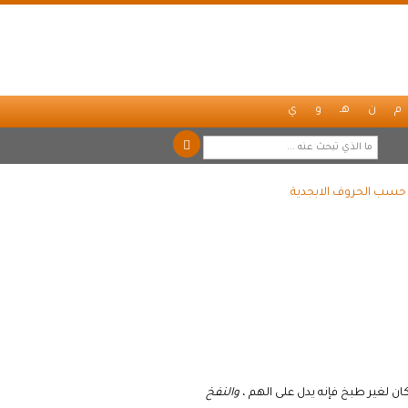
م
ن
هـ
و
ي
ً حسب الحروف الابجدية
ان لغير طبخ فإنه يدل على الهم ،
والنفخ