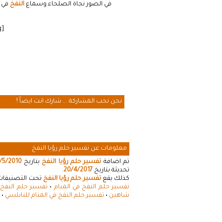
في الصور نجاة الصلحاء وسماع
النفخ
في ا
[cmamad id=”20641″ align=”floatleft” tabid=”20643″ mobid=”20643″ stg=””]
نحن نحب المشاركة ... شارك انت ايضاً !
معلومات عن تفسير حلم رؤيا النفخ
تم اضافة
تفسير حلم رؤيا النفخ
بتاريخ
/5/2010
تحديثة بتاريخ
20/4/2017
.
كذلك يقع
تفسير حلم رؤيا النفخ
تحت التصنيفات ا
تفسير حلم النفخ في المنام
•
تفسير حلم النفخ 
شاهين
•
تفسير حلم النفخ في المنام للنابلسي
•