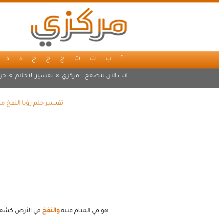
أ
ب
ت
ث
ج
ح
خ
د
ذ
انت الان تتصفح :
مركزي
»
تفسير الاحلام
»
حرف
تفسير حلم رؤيا النفخ م
هو في المنام فتنة
والنفخ
في الأرض كشف س