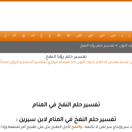
ر
ز
س
ش
ص
ض
ط
ظ
ع
غ
ف
ق
ك
ل
 النون
» تفسير حلم رؤيا النفخ
تفسير حلم رؤيا النفخ
ن قسم تفسير الاحلام بحرف النون احد اقسام مركزي لتفسير الاحلام و الرؤى مجانا
تفسير حلم النفخ في المنام
تفسير حلم النفخ في المنام لابن سيرين :
ر وإيداع سر لمن لا يكتمه ،
والنفخ
لأجل الطبخ يدل على تهييج أمر لمنفعة وإذا ك