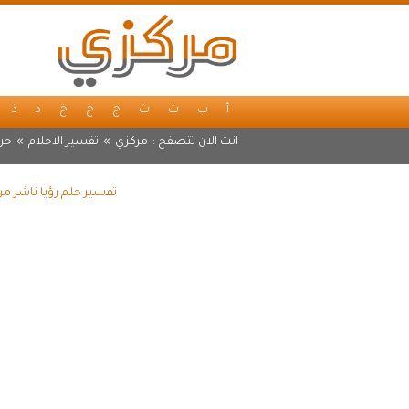
أ
ب
ت
ث
ج
ح
خ
د
ذ
انت الان تتصفح :
مركزي
»
تفسير الاحلام
»
حرف
تفسير حلم رؤيا ناشر من