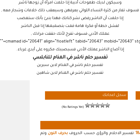
وسيكون لديك طموحات أدبية إذا حلمت امرأة أن زوجها
ناشر
فسوف تغار من كثرة النساء اللواتي يعرفهن وسيعقب ذلك خلافات وشجار معه ,
إذا حلمت أن الناشر رفض نشر كتابك فهذا ينبئ بأنك ستغضب
لفشل خطة أو فكرة هامة قمت بتصميمها إذا قبل الناشر
عملك الأدبي فسوف تفرح لأنك حققت مرادك ,
إذا أضاع الناشر عملك الأدبي فسيصيبك مكروه على أيدي غرباء .
تفسير حلم ناشر في المنام للنابلسي
تفسير حلم ناشر في المنام لابن سيرين
تفسير حلم ناشر في المنام لابن شاهين
سجل اعجابك
(No Ratings Yet)
18
تفسير الاحلام والرؤى حسب الحروف
بحرف النون
وتم