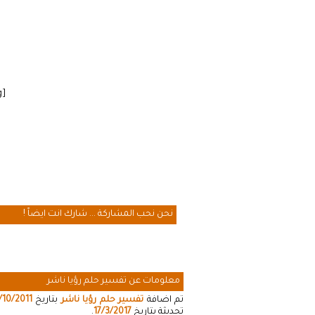
[cmamad id=”20641″ align=”floatleft” tabid=”20643″ mobid=”20643″ stg=””]
نحن نحب المشاركة ... شارك انت ايضاً !
معلومات عن تفسير حلم رؤيا ناشر
تم اضافة
تفسير حلم رؤيا ناشر
بتاريخ
/10/2011
تحديثة بتاريخ
17/3/2017
.