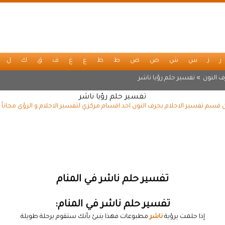
ر
ز
س
ش
ص
ض
ط
ظ
ع
غ
ف
ق
ك
ل
 النون
» تفسير حلم رؤيا ناشر
تفسير حلم رؤيا ناشر
 قسم تفسير الاحلام بحرف النون احد اقسام مركزي لتفسير الاحلام و الرؤى مجانا
تفسير حلم ناشر في المنام
تفسير حلم ناشر في المنام:
إذا حلمت برؤية
ناشر
مطبوعات فهذا ينبئ بأنك ستقوم برحلة طويلة