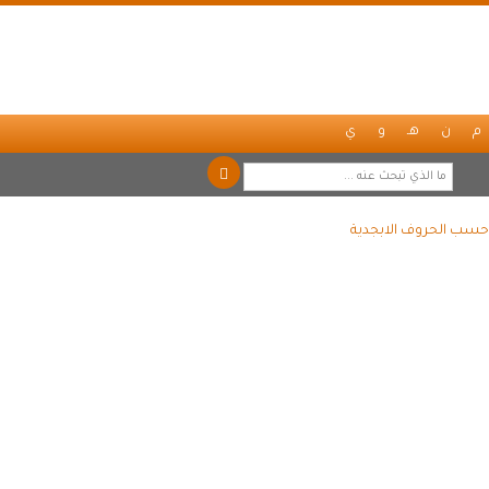
م
ن
هـ
و
ي
ً حسب الحروف الابجدية