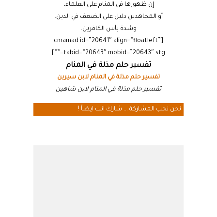
إن ظهورها في المنام على العلماء،
أو المجاهدين دليل على الضعف في الدين،
وشدة بأس الكافرين.
[cmamad id=”20641″ align=”floatleft”
tabid=”20643″ mobid=”20643″ stg=””]
تفسير حلم مذلة في المنام
تفسير حلم مذلة في المنام لابن سيرين
تفسير حلم مذلة في المنام لابن شاهين
نحن نحب المشاركة ... شارك انت ايضاً !