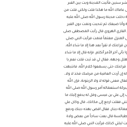
ر سنين فأتيت المدينة وبت بين القبر
ل عافاك الله ما هكذا قلت ولكني قلت من
 دخلت مدينة رسول الله صلى الله عليه
 وأنا ضيفك ثم تنحيت ونمت دون القبر
اء القاري الهروي قال رأيت المصطفى صلى
ى المنزل مغتماً فنمت فرأيت النبي صلى
قراءتك لا تقرأ بعد هذا إلا ما شاء الله،
 آخر الأمر أتكلم، فإنه قال إلا ما شاء
تهلل وجهه، فقال لي قد ثبت قلت نعم يا
 قراءتك حتى يسمعوا كلام الله، فانتبهت
ه إن أردت العافية من مرضك فخذ لا ولا،
ل معنى قوله لا ولا الزيتونة، فإن الله
ببركة استعماله أمر رسول الله صلى الله
ب إلى علي بن عيسى وقل له يدفع إليك ما
تني فقلت ارجع إلى مكانك، قال وكان علي
عمائة دينار، فقال اقض بهذه دينك ودفع
ع الطيالسة قال بعث ساجاً من بعض ولاة
ت ليلتي كذلك فرأيت النبي صلى الله عليه