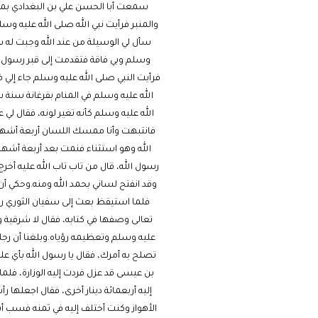
سمعت أبا الحسن علي بن البغدادي بمشه
والمنبر فرأيت نبي الله صلى الله عليه و
سأل لي الوسيلة من عند الله وجبت له ش
وسلم وبي فاقة فتقدمت إلى قبر رسول ا
فرأيت النبي صلى الله عليه وسلم جاء إلي
الله عليه وسلم في المنام بفرغانة سنة 
الله عليه وسلم كأنه تغير لونه، فقال لي ع
فانتبهت وأنا ممسك اللسان أربعة أشهر فإ
الله وهو استثناء فنمت بعد أربعة أشهر 
رسول الله، قال من تاب تاب الله عليه أخ
وقد انفتح لساني بحمد الله ومنه.وحكي أن
فلما استيقظ بعث إلى سفيان الثوري رضي ا
تعالى وصفها في كتابه، فقال لا شرقية ول
عليه وسلم وتعظيمه رؤياه.وبلغنا أن رجلا
تصلح به أمرك، فقال يا رسول الله بأي عل
بن عيسى قد عزل فردت إليه الوزارة، فلم
إليه أربعمائة دينار أخرى، فقال اجعلها
الأهواز وكنت أختلف إليه في ثمنه فسب أبا