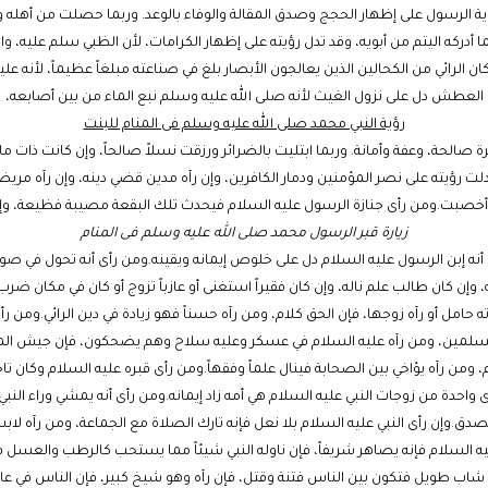
 رؤية الرسول على إظهار الحجج وصدق المقالة والوفاء بالوعد. وربما حصلت من أهله و
ا أدركه اليتم من أبويه، وقد تدل رؤيته على إظهار الكرامات، لأن الظبي سلم عليه، و
ن الرائي من الكحالين الذين يعالجون الأبصار بلغ في صناعته مبلغاً عظيماً، لأنه عل
العطش دل على نزول الغيث لأنه صلى الله عليه وسلم نبع الماء من بين أصابعه،
رؤية النبي محمد صلى الله عليه وسلم فى المنام للبنت
صالحة، وعفة وأمانة. وربما ابتليت بالضرائر ورزقت نسلاً صالحاً، وإن كانت ذات مال 
دلت رؤيته على نصر المؤمنين ودمار الكافرين، وإن رآه مدين قضي دينه، وإن رآه مري
 أخصبت.ومن رأى جنازة الرسول عليه السلام فيحدث تلك البقعة مصيبة فظيعة، وإن ش
زيارة قبر الرسول محمد صلى الله عليه وسلم فى المنام
ى أنه إبن الرسول عليه السلام دل على خلوص إيمانه ويقينه.ومن رأى أنه تحول في صورت
، وإن كان طالب علم ناله، وإن كان فقيراً استغنى أو عازباً تزوج أو كان في مكان ضرب
 حامل أو رآه زوجها، فإن الحق كلام، ومن رآه حسناً فهو زيادة في دين الرائي.ومن رأ
المسلمين، ومن رآه عليه السلام في عسكر وعليه سلاح وهم يضحكون، فإن جيش الم
ن رآه يؤاخي بين الصحابة فينال علماً وفقهاً.ومن رأى قبره عليه السلام وكان تاجراً 
حدة من زوجات النبي عليه السلام هي أمه زاد إيمانه.ومن رأى أنه يمشي وراء النبي 
صدق.وإن رأى النبي عليه السلام بلا نعل فإنه تارك الصلاة مع الجماعة، ومن رآه لابس
يه السلام فإنه يصاهر شريفاً، فإن ناوله النبي شيئاً مما يستحب كالرطب والعسل فإ
 شاب طويل فتكون بين الناس فتنة وقتل، فإن رآه وهو شيخ كبير، فإن الناس في عافية،