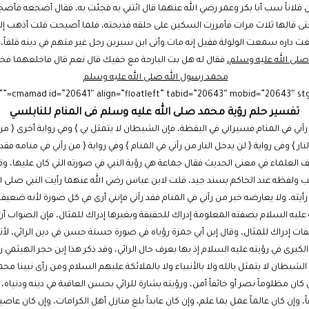
ن فلاناً سب أبا بكر وعمر رضي الله عنهما قال ائتني به فجئت به، فقال أضجعه فأضج
 حتى قالها ثلاث مرات فأمررت السكين على حلقه فذبحته، فلما أصبحت قلت أذهب إلي
داره سمعت الولولة فقيل إنه مات.وأتى ابن سيرين رجل غير متهم في دينه قلقاً، فقا
لى الله عليه وسلم،
فقال له هل بت البارحة مع خفيك قال نعم قال فاخلعهما فخ
محمد رسول الله صلى الله عليه وسلم
.
تفسير حلم رؤية محمد صلى الله عليه وسلم فى المنام للنابلسي
رآني في المنام فسيراني في اليقظة، فإن الشيطان لا يتمثل بي } وفي رواية أخرى { من
لنار } وفى رواية { لن يدخل النار من رآني في المنام } وفي رواية { من رآني في منامه فق
 العلماء في معنى الحديث فقال جماعة هي رؤية النبي في صورته التي كان عليها، وق
ولفظه عند الحاكم بسند جيد، قلت لابن عباس رضي الله عنهما رأيت النبي صلى الل
ته، ولا يعارضه خبر من رآني في المنام فقد رآني فإنني أرى في كل صورة لأنه ضعي
 عليه السلام بصفته المعلومة إدراك للحقيقة وبغيرها إدراك للمثال، فإن الصواب أن
فات إدراك للمثال، وقال إبن أبي حمزة رؤياه في صورة حسنة حسن في دين الرائي، لأ
الكبرى في رؤيته عليه السلام إذ بها يعرف حال الرائي، وقد ذكر هذا إبن حجر الهيثمي
لشيطان لا يتمثل بالله ولا بالأنبياء ولا بالملائكة عليهم السلام.ومن رأى نبينا محم
ان مظلوماً نصر أو خائفاً أمن، ورؤيته بشارة للرائي بحسن العاقبة في دينه ودنياه، فإ
 وإن كان عالماً عمل بما علم، وإن كان عابداً بلغ منازل أهل الكرامات، وإن كان عاصياً 