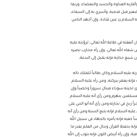
أقاربه العداوة والحسد والبغضاء. وربما
البعير قبل قدميه، وأسري به إلى السماء،
يه السلام رد عين قتادة، وإن أجهد الناس
أنفقته في طاعة الله تعالى، لرؤيته عليه
ض شفاه الله تعالى، وإن رآه محارب نصره
يع جنازته فإنه يميل إلى البدعة،
ه عليه السلام وكان طالباً للملك ناله
 فإنه يعمر ببركته، ومن رآه عليه السلام
ى لحيته سوداء فينال سروراً وخصباً.وإن
سلمين ينهزم.ومن رأى أنه عليه السلام
ربح في تجارته.ومن رأى أنه أبو النبي على
عليه السلام فإنه يتبع السنة.ومن رأى أنه
اً خفيه فإنه يأمره بالجهاد في سبيل الله
نه يحفظ القرآن وينال من العلم بقدر ما
 وإن رآه أبيض اللون فإنه يتوب إلى الله