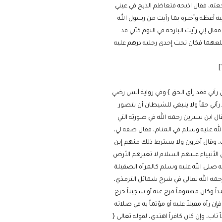
عته، فقال اذبحه فتعاظم الذبح في عيني
ه أعظه وأخبره بما رأيت من رسول الله
ل إني رأيت البارحة في النوم كأني قد
لعهما فكان تحت إحدى رجليه درهم عليه
 رآني فقد رأى الحق } وفي رواية أنس رضي
د رآني حقاً ولا ينبغي للشيطان أن يتصور
ال ابن سيرين رحمه الله في صورته التي
ه عليه وسلم في المنام، فقال صفه لي،
ف، وقال آخرون ولا يشترط ذلك منهم إبن
 الأنبياء عليهم السلام لا تغيرهم الأرض
نه صلى الله عليه وسلم كالمرآة الصقيلة
 رحمه الله تعالى في شرح شمائل الترمذي،
داً وكان مهموماً فرج عنه أو سجيناً خرج
ن رآه مقبلاً عليه أو مؤتماً به في صلاته
تاب، وإن كان كافراً اهتدى، لقوله تعالى {