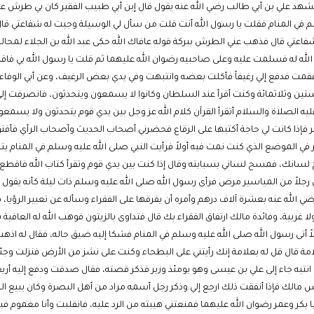
د علي بن أبي طالب رضي الله عنه يقول قال إبن أبي طبيب الفقير كان بي طرش عش
سلم في المنام فقلت يا رسول الله أنت قلت من سأل لي الوسيلة وجبت له شفاعتي قا
فاعتي قال فذهب عني الطرش ببركة قوله عافاك الله.حكى عبد الله بن الجلاء لمحالة
لله له فسلمت عليه وعلى صاحبيه رضوان الله عليهما ثم قلت يا رسول الله بي فاقة
 فقمت فدفع إلي رغيفاً فأكلت بعضه وانتبهت وفي يدي بعض الرغيف، وعن أبي الوف
ستين وثلاثمائة وكنت أقرأ عند السلطان وكانوا لا يسمعون ويتحدثون، فانصرفت إل
ليه الصلاة والسلام أتقرأ القرآن كلام الله عز وجل بين يدي قوم يتحدثون ولا يسمعون 
ذا كانت لي حاجة أكتبها على الرقاع فحضرني أصحاب الحديث وأصحاب الرأي فأفتوا بأني
في الموضع الذي كنت نمت فيه أولاً فرأيت النبي صلى الله عليه وسلم في المنام ي
رج لسانك، فمسح لساني بسبابته وقال إذا كنت بين يدي قوم وتقرأ كتاب الله فاقطع
 رجلاً من المياسير مرض فرأى رسول الله صلى الله عليه وسلم ذات ليلة كأنه يقول ل
لله عنه بعشرة آلاف درهم وأمره أن يفرقها على الفقراء وسأله عن تعبير الرؤيا، فقا
ا غربية، وفائدة مالك ارتفاق الفقراء بك قال فتداوى بالزيتون فوهب الله له العافية 
ً أتى رسول الله صلى الله عليه وسلم في المنام فشكا إليه ضيق حاله، فقال له اذه
امة قال قل له بعلامة إنك رأيتني على البطحاء وكنت على نشز من الأرض فنزلت وجئ
ا انتبه جاء إلى علي بن عيسى وهو يومئذ وزير فذكر قصته، فقال صدقت ودفع إليه أرب
 رأس مالك فإذا أنفقت ذلك ارجع إلي.وذكر رجل أسمه مراد من أهل البصرة وكان يبي
 بكر وعمر رضوان الله عليهما فمنعتني هيبته من الرد عليه، فانقلبت وأنا مغموم فب