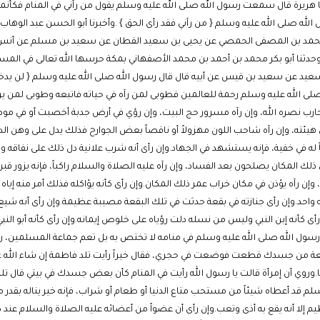
با هريرة قال سمعت رسول الله صلى الله عليه وسلم يقول من رآني في المنام فكأنما
ل الله صلى الله عليه وسلم { من رآني فقد رأى الحق } .وأخبرنا أبو الحسن عبد الوه
محمد بن المصفى الحمصي عن يحيى بن سعيد القطان عن سعيد بن مسلم عن أنس بن
} .وحدثنا أبو بكر محمد بن أحمد بن محمد الأصفهاني بمكة حرسها الله تعالى في الم
عن سعيد بن قيس عن أبيه قال قال رسول الله صلى الله عليه وسلم { لن يدخل النا
لى الله عليه وسلم رحمة للعالمين فطوبى لمن رآه في حياته فاتبعه وطوبى لمن يراه
محارب نصره الله، وإن رآه مسرور حج البيت، وإن رؤي في أرض جدبة أخصبت أو في موض
هيئته، وإن رآه شاحب اللون مهزولاً أو ناقصاً بعض الجوارح فذلك يدل على وهن ال
ً له في خفية، فإنه يستشهد في الجهاد.وإن رأى أنه شرب علانية دل ذلك على نفاقه و
لمكان يصلحون بعد الفساد، وإن رآه عليه الصلاة والسلام راكباً، فإنه يزور قبره راكباً
ه، وإن رآه يؤذن في مكان خراب عمر ذلك المكان.وإن رأى كأنه يؤاكله فذلك أمر منه إياه بإ
حد.وإن رأى جنازته في بقعة حدثت في تلك البقعة مصيبة عظيمة.وإن رأى أنه شيع جنا
ن رأى كأنه إبن النبي وليس من نسله دلت رؤياه على خلوص إيمانه.وإن رأى كأنه أبو ال
د رسول الله صلى الله عليه وسلم في منامه لا تختص به بل تعم جماعة المسلمين، 
بضعة من جسدك قطعت فوضعت في حجري، فقال خيراً رأيت تلد فاطمة إن شاء الله 
روي أن إمرأة قالت يا رسول الله رأيت في المنام كأن بعض جسدك في بيتي قال تل
لم قد أعطاه شيئاً من مستحب متاع الدنيا أو طعام أو شراب، فإنه خير يناله بقدر م
م إلا أنه يقع به أذى وتعب.وإن رأى أن عضواً من أعضائه عليه الصلاة والسلام عند ص