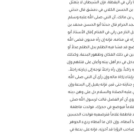
 رآني في اليقظة، فإن الشيطان لا يتمثل
اب بن الحسن الكلابي في دمشق قال حدثني
 مالك، أن النبي صلى الله عليه وسلم
سجد الحرام قال حدثنا أبو الحسن محمد بن
ر من راني في المنام }قال الأستاذ أبو
 في منامه، فإنه إن رآه مديون قضى الله
ع قد فشا فيه الظلم بدل الظلم عدلاً أو
دين في ذلك المكان وظهور البدعة، وكذلك
دخل في دم أهل بيته وأعان على قتلهم.وإن
، وإن رآه راجلاً توجه إلى زيارته راجلاً،
يتاء زكاة ماله.وإن رأى أن النبي صلى الله
زته حتى قبر، فإنه يميل إلى البدعة.وإن
نبي عليه الصلاة والسلام دل على وهن دينه
روي أن أم الفضل قالت لرسول الله صلى
غلاماً فيوضع في حجرك، فولدت فاطمة
د فاطمة غلاماً فترضعيه فولدت الحسين
ا أعطاه، وإن كان ما أعطاه رديء الجوهر
احب الرؤيا قد أحرزه، فإنه على بدعة في