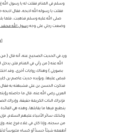
وسلم في المنام فقلت له يا رسول الله إ
فقلت يا رسوله الله اذبحه، فقال اذبحه
صلى الله عليه وسلم فذهبت، فلما بلغت 
وضعت رجلي على وجه
رسول الله محمد ص
[cmamad id=”20641″ align=”floatleft” tabid=”20643″ mobid=”20643″ stg=””]
ورد في الحديث الصحيح عنه، أنه قال { من 
الله عنه { من رآني في المنام فلن يدخل ا
بصورتي } وهناك روايات أخرى، وقد اختلف
قبض عليها، ويؤيده حديث عاصم بن كليب 
فذكرت الحسن بن علي فشبهته به فقال رأي
العربي رضي الله عنه، قال ما حاصله رؤيته
فإدراك الذات الكريمة حقيقة، وإدراك الص
ينطبع فيها ما يقابلها، وهذه هي الفائدة 
وكذلك سائر الأنبياء عليهم السلام، فإن ا
من سجنه، وإذا كان في غلاء فرج عنه، وإن ك
أطعمه شيئاً حسناً أو كساه ملبوساً لائقاً،