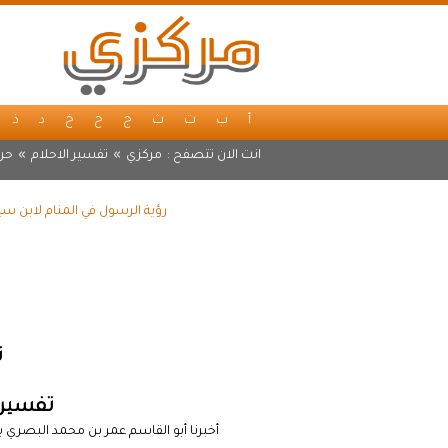
أ
ب
ت
ث
ج
ح
خ
د
ذ
انت الان تتصفح :
مركزي
»
تفسير الاحلام
»
حر
رؤية الرسول في المنام لابن س
ت
تفسير 
أخبرنا أبو القاسم عمر بن محمد البصري 