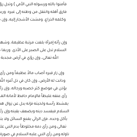
فآمنوا بالله ورسوله النبي الأمي } وتدل
فارق أهله وانتقل من وطنه إلى غيره. وربم
وكلمه الذراع، ومشت الأشجار إليه، وإن كا
وإن رأته إمرأة بلغت مرتبة عظيمة، وشهرة 
السلام تدل على الصبر على الأذى. وربما 
الله تعالى، وإن رؤي في أرض مجدبة
وإن زار قبره أصاب مالاً عظيماً.ومن رأ
ودانت له الأرض، وإن كان في ذل أعزه الله
يؤذن في موضع كثر خصبه ورجاله، وإن رأته
رأى عنقه غليظاً فالإمام حافظ لأمانة 
يمشط رأسه ولحيته فإنه يدل عن زوال هم، وم
السلام فيفسد دينه ويضعف يقينه.وإن رأى وا
يأكل وحده، فإن الرائي يمنع السائل ولا يت
تعالى.ومن رأى دمه مخلوطاً بدم النبي عل
ناوله.ومن رأى النبي عليه السلام في صورة