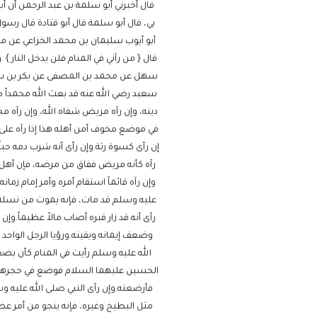
قال أخبرني أبو سلمة بن عبد الرحمن أن أ
بي، قال أبو سلمة قال أبو قتادة قال رسو
أبو أيوب سليمان بن محمد الخزاعي عن 
قال { من رآني في المنام فلن يدخل النار 
سهل عن محمد بن المصفى عن بكر بن سعيد 
سعيد رضي الله عنه قد بعث الله محمداً ص
دينه، وإن رآه مريض شفاه الله، وإن رآه 
في موضع مخوف أمن أهله هذا إذا رآه على 
إن رأى كسوة رثة.وإن رأى أنه شرب دمه حبا
رآه كأنه مريض ففاق من مرضه، فإن أهل ذلك ا
وإن رآه قائماً استقام أمره وأمر إمام زمان
عليه وسلم قد مات، فإنه يموت من نسله وا
رأى أنه قد زار قبره أصاب مالاً عظيماً.وإ
وضعف إيمانه ويقينه.ورؤيا الرجل الواح
الله عليه وسلم رأيت في المنام كأن 
الحسين عليهما السلام فوضع في حجرها.و
فأرضعته.وإن رأى النبي صلى الله عليه وس
مثل البطيخ وغيره، فإنه ينجو من أمر عظي