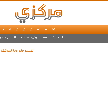
أ
ب
ت
ث
ج
ح
خ
د
ذ
انت الان تتصفح :
مركزي
»
تفسير الاحلام
»
حر
تفسير حلم رؤيا الموافقة 