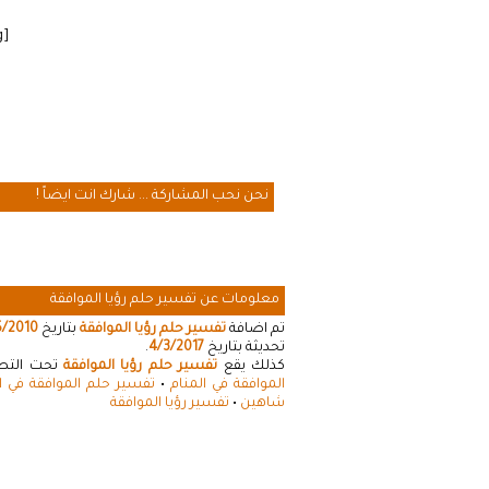
[cmamad id=”20641″ align=”floatleft” tabid=”20643″ mobid=”20643″ stg=””]
نحن نحب المشاركة ... شارك انت ايضاً !
معلومات عن تفسير حلم رؤيا الموافقة
تم اضافة
تفسير حلم رؤيا الموافقة
بتاريخ
5/2010
تحديثة بتاريخ
4/3/2017
.
كذلك يقع
تفسير حلم رؤيا الموافقة
تحت التصني
الموافقة في المنام
•
تفسير حلم الموافقة في ا
شاهين
•
تفسير رؤيا الموافقة