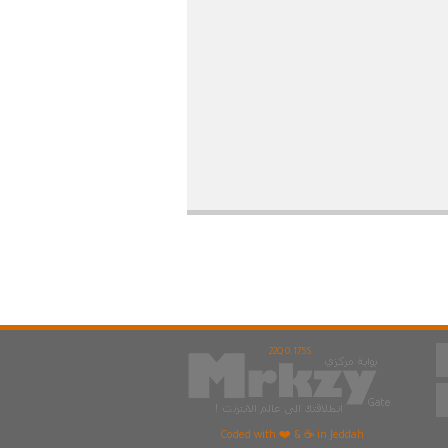
22Q 0.175S
Coded with ❤️ & ☕ in Jeddah