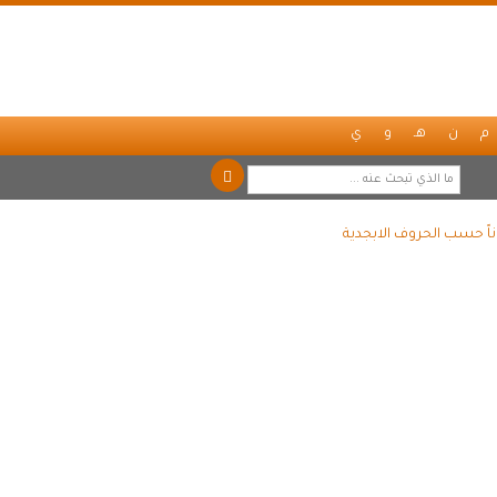
م
ن
هـ
و
ي
ناً حسب الحروف الابجدية