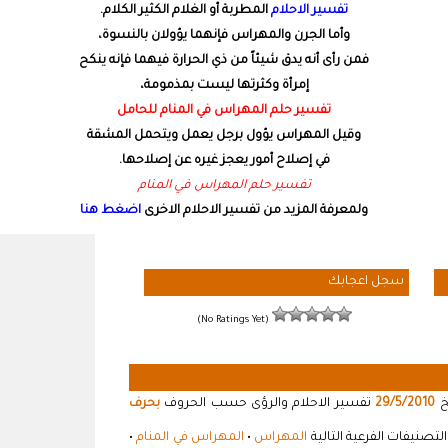
تفسير الاحلام
المطربة أو الغلام الكثير الكلام.
وأما الجرن والمهراس فإنهما يؤولان بالنسوة،
فمن رأى أنه يدق شيئاً من ذي الحرارة فيهما فإنه ينكح
إمرأة وكثرتها ليست بمذمومة،
تفسير حلم المهراس في المنام للحامل
وقيل المهراس يؤول برجل يعمل ويتحمل المشقة
في إصلاح أمور يعجز غيره عن إصلاحها.
تفسير حلم المهراس في المنام
ولمعرفة المزيد من تفسير الاحلام الاخرى
اضغط هنا
سجل اعجابك
(No Ratings Yet)
خ
29/5/2010
تفسير الاحلام والرؤى حسب الحروف
بحرف
تصنيفات الفرعية التالية
المهراس
•
المهراس في المنام
•