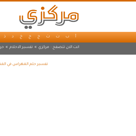
أ
ب
ت
ث
ج
ح
خ
د
ذ
انت الان تتصفح :
مركزي
»
تفسير الاحلام
»
حر
تفسير حلم المهراس في المنا