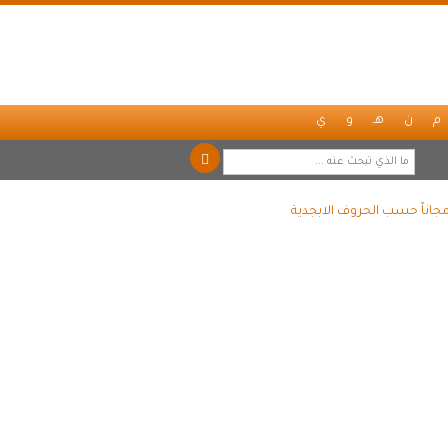
م
ن
هـ
و
ي
جاناً حسب الحروف الابجدية