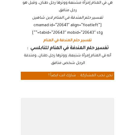
هي في المنام إمرأة مشنعة ووترها رجل طنان، وقيل هو
رجل منافق.
تفسير حلم المندفة في المنام لابن شاهين
[cmamad id=”20641″ align=”floatleft”
tabid=”20643″ mobid=”20643″ stg=””]
تفسير حلم المندفة في المنام
تفسير حلم المندفة في المنام للنابلسي :
أنه في المنام إمرأة شنيعة، ووترها رجل طنان، ومندفة
الرجل شخص منافق.
نحن نحب المشاركة ... شارك انت ايضاً !