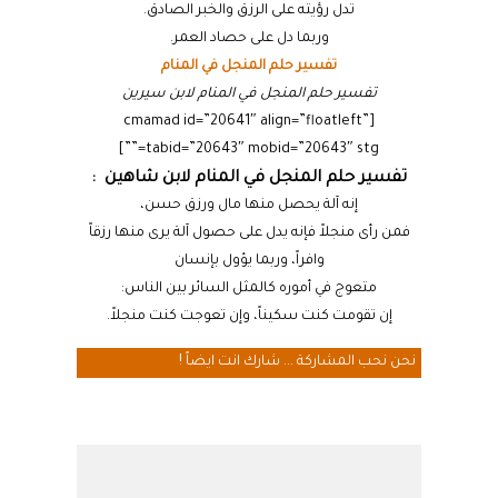
تدل رؤيته على الرزق والخبر الصادق.
وربما دل على حصاد العمر.
تفسير حلم المنجل في المنام
تفسير حلم المنجل في المنام لابن سيرين
[cmamad id=”20641″ align=”floatleft”
tabid=”20643″ mobid=”20643″ stg=””]
تفسير حلم المنجل في المنام لابن شاهين :
إنه آلة يحصل منها مال ورزق حسن،
فمن رأى منجلاً فإنه يدل على حصول آلة يرى منها رزقاً
وافراً، وربما يؤول بإنسان
متعوج في أموره كالمثل السائر بين الناس:
إن تقومت كنت سكيناً، وإن تعوجت كنت منجلاً.
نحن نحب المشاركة ... شارك انت ايضاً !