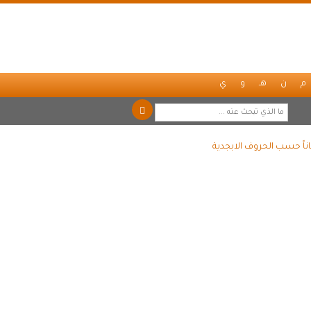
م
ن
هـ
و
ي
ناً حسب الحروف الابجدية