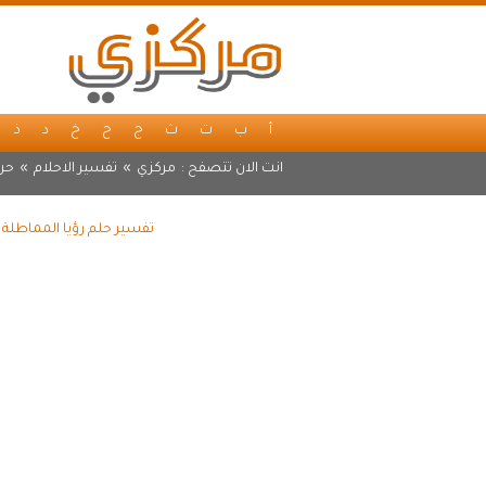
أ
ب
ت
ث
ج
ح
خ
د
ذ
انت الان تتصفح :
مركزي
»
تفسير الاحلام
»
حر
تفسير حلم رؤيا المماطلة 