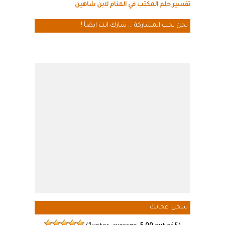
تفسير حلم المكتب في المنام لابن شاهين
نحن نحب المشاركة ... شارك انت ايضاً !
سجل اعجابك