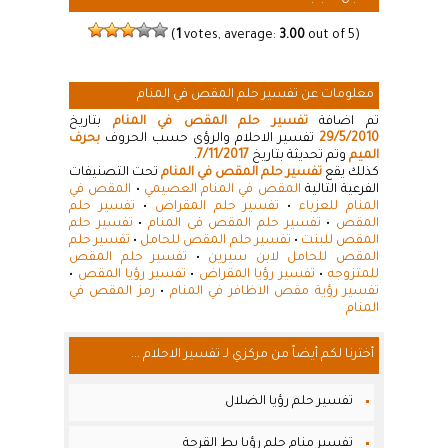
(
1
votes, average:
3.00
out of 5)
معلومات عن تفسير حلم المقص في المنام
تم اضافة
تفسير حلم المقص في المنام
بتاريخ
29/5/2010
تفسير الاحلام والرؤى حسب الحروف
بحرف
الميم
وتم تحديثة بتاريخ
7/11/2017
.
كذلك يقع
تفسير حلم المقص في المنام
تحت التصنيفات
الفرعية التالية
المقص في المنام العصيمي
•
المقص في
المنام للعزباء
•
تفسير حلم المقراض
•
تفسير حلم
المقص
•
تفسير حلم المقص فى المنام
•
تفسير حلم
المقص للبنت
•
تفسير حلم المقص للحامل
•
تفسير حلم
المقص للحامل لابن سيرين
•
تفسير حلم المقص
للمتزوجه
•
تفسير رؤيا المقراض
•
تفسير رؤيا المقص
•
تفسير رؤية مقص الاظافر في المنام
•
رمز المقص في
المنام
أخترنا لكم أيضاً من مركزي لـ تفسير الاحلام ...
تفسير حلم رؤيا الضلال
تفسير منام حلم رؤيا بط القرحة