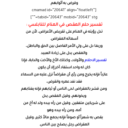
وقرض به أثوابهم.
[cmamad id=”20641″ align=”floatleft”
tabid=”20643″ mobid=”20643″ stg=””]
تفسير حلم المقص في المنام للنابلسي :
تدل رؤيته في المنام على تقريض الأعراض، لأن من
أسمائه المقراض.
وربما دل على ولي الأمر الفاصل بين الحق والباطل،
والمقص يدل على زيادة العبيد
تفسير الاحلام
والأولاد، وكذلك الأخ والأخت والدابة، فإذا
كان له واحد استفاد آخر إلا أن يكون
عازباً فإنه يخرج.ومن رأى أن مقراضاً نزل عليه من السماء
فقد نفد عمره وانقرض،
ومن قشر بالمقراض لحى الناس أو ثيابهم فإنه يغتابهم
ويخونهم، وقيل المقص يدل
على شريكين متفقين. وقيل من رآه بيده ولد له أخ من
أمه، ومن رآه بيده وهو
يقص به شعراً أو صوفاً فإنه يجمع مالاً كثير، وقيل
المقراض رجل يصلح بين الناس.