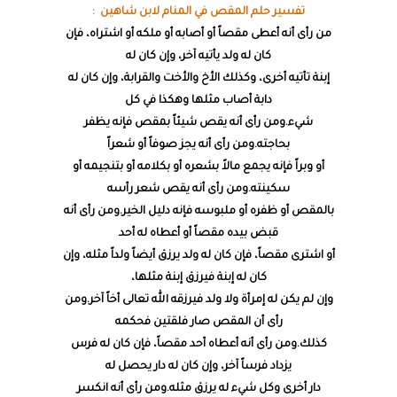
تفسير حلم المقص في المنام لابن شاهين :
من رأى أنه أعطى مقصاً أو أصابه أو ملكه أو اشتراه، فإن
كان له ولد يأتيه آخر، وإن كان له
إبنة تأتيه أخرى، وكذلك الأخ والأخت والقرابة، وإن كان له
دابة أصاب مثلها وهكذا في كل
شيء.ومن رأى أنه يقص شيئاً بمقص فإنه يظفر
بحاجته.ومن رأى أنه يجز صوفاً أو شعراً
أو وبراً فإنه يجمع مالاً بشعره أو بكلامه أو بتنجيمه أو
سكينته.ومن رأى أنه يقص شعر رأسه
بالمقص أو ظفره أو ملبوسه فإنه دليل الخير.ومن رأى أنه
قبض بيده مقصاً أو أعطاه له أحد
أو اشترى مقصاً، فإن كان له ولد يرزق أيضاً ولداً مثله، وإن
كان له إبنة فيرزق إبنة مثلها،
وإن لم يكن له إمرأة ولا ولد فيرزقه الله تعالى أخاً آخر.ومن
رأى أن المقص صار فلقتين فحكمه
كذلك.ومن رأى أنه أعطاه أحد مقصاً، فإن كان له فرس
يزداد فرساً آخر، وإن كان له دار يحصل له
دار أخرى وكل شيء له يرزق مثله.ومن رأى أنه انكسر