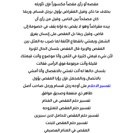
مقصه أو رأى مقصاً مكسوراً فإن تأويله
بخلاف ما ذكر، وقيل المقراض يؤول برجل قسام، وربما
كان مصلحاً بين الناس. وقيل من رأى أن
بيده مقراضاً وهو لا يقص به فإنه يقف في خصومة إلى
قاض، وقيل ربما دل المقص على إنسان يفرق
الشمل ويمشي بانقطاع الألفة لما ضرب به المثل بين
المقص والإبرة قال المقص بلسان الحال للإبرة
لأن شيء قيمتي كثيرة في الثمن وأنا موضوع وأنت قيمتك
قليلة وأنت مرفوعة فوق الرأس فقالت
بلسان حالها له أنت تمشي بالانفصال وأنا أمشي
بالاتصال.وبالمجمل فإن رؤيا المقص يؤول
تفسير الاحلام
على أوجه رجل قسام ورجل صاحب أصل
ظاهر ذي منفعة وصديق موافق.
تفسير حلم المقص فى المنام
تفسير حلم المقص للمتزوجه
تفسير حلم المقص للحامل لابن سيرين
تفسير حلم المقص للبنت
المقص في المنام العصيمي