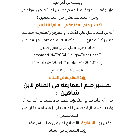
ويغلبه في أمر حق،
فإن وقعت القرعة له ناله هم وحبس ثم يتخلص لقوله عز
وجل { فساهم فكان من المدحضين }
تفسير حلم المقارعة في المنام للنابلسي :
أنه في المنام تدل على الأنكاد، والتقريع
والمقارعة
مغالبة،
فمن رأى أنه قارع إنساناً وأصابته القرعة ظفر بغريمه، وإن
أصابت غريمه نال الرائي هم وحبس.
[cmamad id=”20641″ align=”floatleft”
tabid=”20643″ mobid=”20643″ stg=””]
المقارعة في المنام
رؤية المقارعة في المنام
تفسير حلم المقارعة في المنام لابن
شاهين :
من رأى كأنه يقارع رجلاً فإنه يظفر به ويغلبه في أمر حق أو
وقعت عليه نازلة وحبس لقوله تعالى { فساهم فكان من
المدحضين }
وقيل رؤيا
المقارعة
بالأصابع تدل على طلب أمر مغيب.
رؤية المصارع في المنام