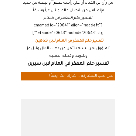
من رأى في المنام أن على رأسه مغفراً أو بيضة من حديد
فإنه يأمن من نقصان ماله، وينال عزاً وشرفاً.
تفسير حلم المغفر في المنام
[cmamad id=”20641″ align=”floatleft”
tabid=”20643″ mobid=”20643″ stg=””]
تفسير حلم المغفر في المنام لابن شاهين
:
أنه يؤول لمن لبسه بالأمن من ذهاب المال ونيل عز
وشرف، وكذلك الصبية.
تفسير حلم المغفر في المنام لابن سيرين
نحن نحب المشاركة ... شارك انت ايضاً !