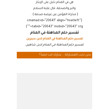
هي في المنام دليل على الإيثار
والبر والصدقة، قال عليه السلام
{ مداراة المؤمن عن عرضه صدقة } .
[cmamad id=”20641″ align=”floatleft”
tabid=”20643″ mobid=”20643″ stg=””]
تفسير حلم المداهنة في المنام
تفسير حلم المداهنة في المنام لابن سيرين
تفسير حلم المداهنة في المنام لابن شاهين
نحن نحب المشاركة ... شارك انت ايضاً !