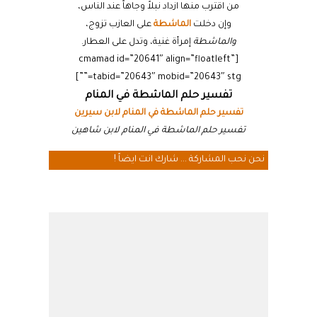
من اقترب منها ازداد نبلاً وجاهاً عند الناس،
وإن دخلت
الماشطة
على العازب تزوج،
والماشطة
إمرأة غنية، وتدل على العطار.
[cmamad id=”20641″ align=”floatleft”
tabid=”20643″ mobid=”20643″ stg=””]
تفسير حلم الماشطة في المنام
تفسير حلم الماشطة في المنام لابن سيرين
تفسير حلم الماشطة في المنام لابن شاهين
نحن نحب المشاركة ... شارك انت ايضاً !