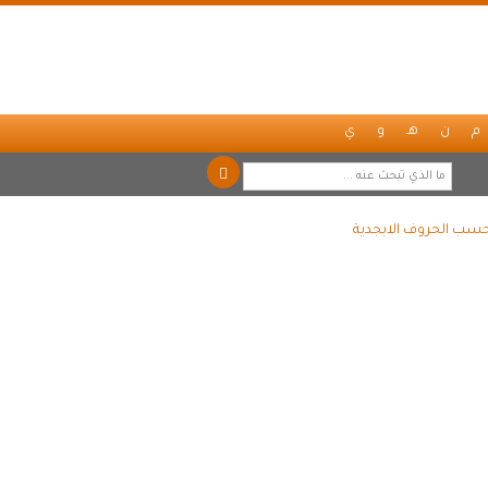
م
ن
هـ
و
ي
 حسب الحروف الابجدية