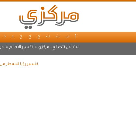
أ
ب
ت
ث
ج
ح
خ
د
ذ
انت الان تتصفح :
مركزي
»
تفسير الاحلام
»
حر
تفسير رؤيا الممطر من 