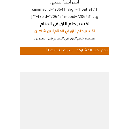
أنظر أيضاً الصدع .
[cmamad id=”20641″ align=”floatleft”
tabid=”20643″ mobid=”20643″ stg=””]
تفسير حلم اللق في المنام
تفسير حلم اللق في المنام لابن شاهين
تفسير حلم اللق في المنام لابن سيرين
نحن نحب المشاركة ... شارك انت ايضاً !