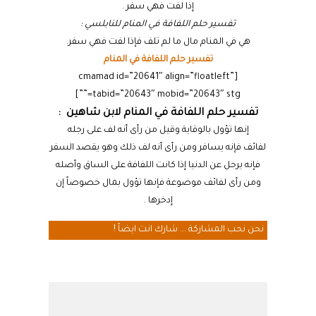
إذا لفت فهي سفر .
تفسير حلم اللفافة في المنام للنابلسي :
هي في المنام مال ما لم تلف فإذا لفت فهي سفر.
تفسير حلم اللفافة في المنام
[cmamad id=”20641″ align=”floatleft”
tabid=”20643″ mobid=”20643″ stg=””]
تفسير حلم اللفافة في المنام لابن شاهين :
إنها تؤول بالوقاية وقيل من رأى أنه لف على رجله
لفائف فإنه يسافر ومن رأى أنه لف ذلك وهو يقصد السفر
فإنه يرحل عن الدنيا إذا كانت اللفافة على الساق وأصله
ومن رأى لفائف موضوعة فإنها تؤول بمال خصوصاً إن
إدخرها .
نحن نحب المشاركة ... شارك انت ايضاً !