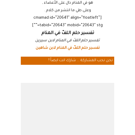
هو في المنام دال على الأعضاء ,
وعلى طي ما انتشر من كلام .
[cmamad id=”20641″ align=”floatleft”
tabid=”20643″ mobid=”20643″ stg=””]
تفسير حلم اللفّ في المنام
تفسير حلم اللفّ في المنام لابن سيرين
تفسير حلم اللفّ في المنام لابن شاهين
نحن نحب المشاركة ... شارك انت ايضاً !