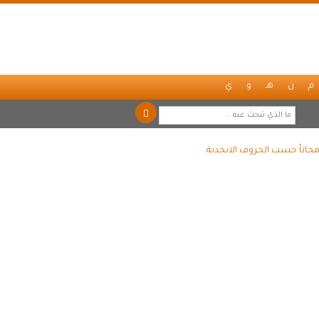
م
ن
هـ
و
ي
مجاناً حسب الحروف الابجدية