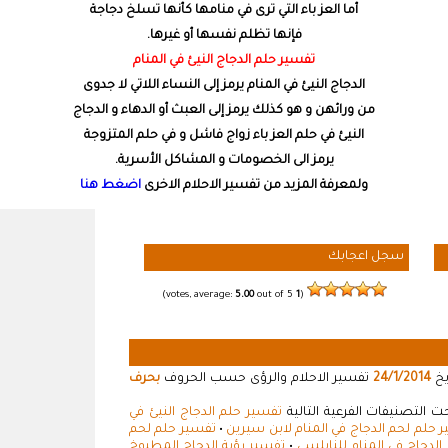
أما العز باء التي ترى في منامها كأنها تسلخ دجاجة
فإنها تظلم نفسها أو غيرها.
تفسير حلم الدجاج النيئ في المنام
الدجاج النيئ في المنام يرمز إلى النساء اللاتي لا جدوى
من ورائهن و هو كذلك يرمز إلى العبث أو الدهاء و الدجاج
النيئ في حلم العز باء زواج فاشل و في حلم المتزوجة
يرمز الى الخصومات و المشاكل الأسرية.
ولمعرفة المزيد من تفسير الاحلام الاخرى
اضغط هنا
سجل اعجابك
5.00
out of 5)
votes, average:
1
(
يخ
24/1/2014
تفسير الاحلام والرؤى حسب الحروف
بحرف
 التصنيفات الفرعية التالية
تفسير حلم الدجاج النيئ في
 حلم لحم الدجاج في المنام لابن سيرين
•
تفسير حلم لحم
لدجاج في المنام للنابلسي
•
تفسير رؤية الدجاج المطبوخ