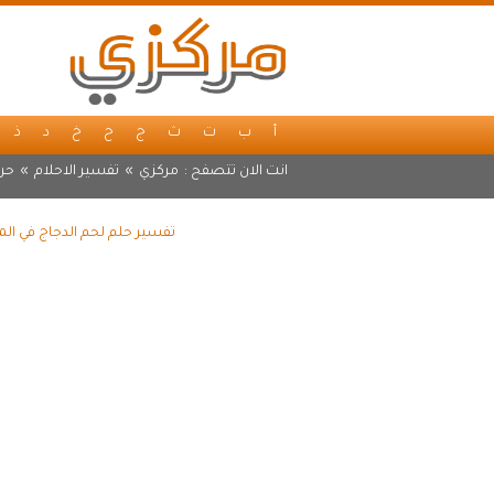
أ
ب
ت
ث
ج
ح
خ
د
ذ
انت الان تتصفح :
مركزي
»
تفسير الاحلام
»
حرف
تفسير حلم لحم الدجاج في الم