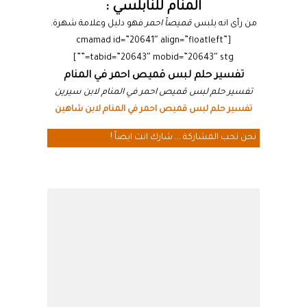
المنام للنابلسي :
من رأى انه يلبس
قميصاً احمر
فهو دليل وعلامة شهرة.
[cmamad id=”20641″ align=”floatleft”
tabid=”20643″ mobid=”20643″ stg=””]
تفسير حلم لبس قميص احمر في المنام
تفسير حلم لبس قميص احمر في المنام لابن سيرين
تفسير حلم لبس قميص احمر في المنام لابن شاهين
نحن نحب المشاركة ... شارك انت ايضاً !