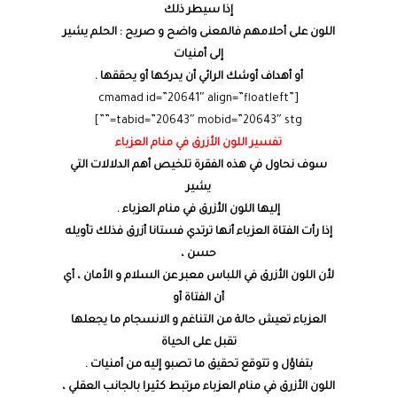
إذا سيطر ذلك
اللون على أحلامهم فالمعنى واضح و صريح : الحلم يشير
إلى أمنيات
أو أهداف أوشك الرائي أن يدركها أو يحققها .
[cmamad id=”20641″ align=”floatleft”
tabid=”20643″ mobid=”20643″ stg=””]
تفسير اللون الأزرق في منام العزباء
سوف نحاول في هذه الفقرة تلخيص أهم الدلالات التي
يشير
إليها اللون الأزرق في منام العزباء .
إذا رأت الفتاة العزباء أنها ترتدي فستانا أزرق فذلك تأويله
حسن ،
لأن اللون الأزرق في اللباس معبر عن السلام و الأمان ، أي
أن الفتاة أو
العزباء تعيش حالة من التناغم و الانسجام ما يجعلها
تقبل على الحياة
بتفاؤل و تتوقع تحقيق ما تصبو إليه من أمنيات .
اللون الأزرق في منام العزباء مرتبط كثيرا بالجانب العقلي ،