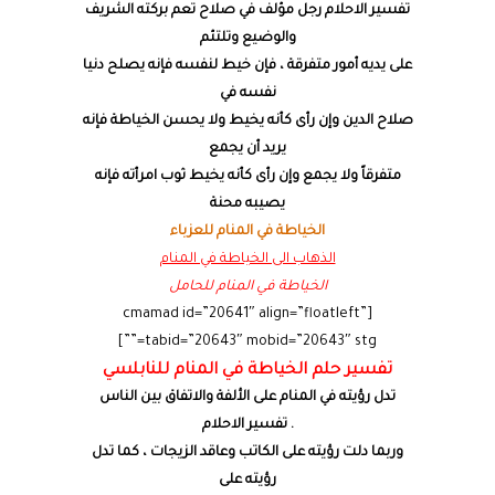
تفسير الاحلام رجل مؤلف في صلاح تعم بركته الشريف
والوضيع وتلتئم
على يديه أمور متفرقة ، فإن خيط لنفسه فإنه يصلح دنيا
نفسه في
صلاح الدين وإن رأى كأنه يخيط ولا يحسن الخياطة فإنه
يريد أن يجمع
متفرقاً ولا يجمع وإن رأى كأنه يخيط ثوب امرأته فإنه
يصيبه محنة
الخياطة في المنام للعزباء
الذهاب الى الخياطة في المنام
الخياطة في المنام للحامل
[cmamad id=”20641″ align=”floatleft”
tabid=”20643″ mobid=”20643″ stg=””]
تفسير حلم الخياطة في المنام للنابلسي
تدل رؤيته في المنام على الألفة والاتفاق بين الناس
. تفسير الاحلام
وربما دلت رؤيته على الكاتب وعاقد الزيجات ، كما تدل
رؤيته على