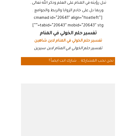
تدل رؤيته في المنام على العلم وذكر الله تعالى .
وربما دل على خادم الزوايا والربط والجوامع .
[cmamad id=”20641″ align=”floatleft”
tabid=”20643″ mobid=”20643″ stg=””]
تفسير حلم الخولي في المنام
تفسير حلم الخولي في المنام لابن شاهين
تفسير حلم الخولي في المنام لابن سيرين
نحن نحب المشاركة ... شارك انت ايضاً !