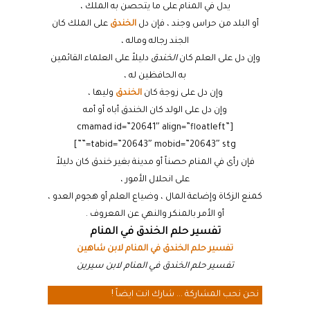
يدل في المنام على ما يتحصن به الملك ،
أو البلد من حراس وجند ، فإن دل
الخندق
على الملك كان
الجند رجاله وماله ،
وإن دل على العلم كان
الخندق
دليلاً على العلماء القائمين
به الحافظين له ،
وإن دل على زوجة كان
الخندق
وليها ،
وإن دل على الولد كان الخندق أباه أو أمه
[cmamad id=”20641″ align=”floatleft”
tabid=”20643″ mobid=”20643″ stg=””]
فإن رأى في المنام حصناً أو مدينة بغير خندق كان دليلاً
على انحلال الأمور ،
كمنع الزكاة وإضاعة المال ، وضياع العلم أو هجوم العدو ،
أو الأمر بالمنكر والنهي عن المعروف .
تفسير حلم الخندق في المنام
تفسير حلم الخندق في المنام لابن شاهين
تفسير حلم الخندق في المنام لابن سيرين
نحن نحب المشاركة ... شارك انت ايضاً !