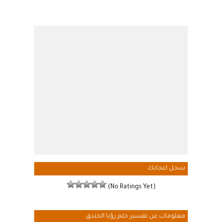
سجل اعجابك
(No Ratings Yet)
معلومات عن تفسير حلم رؤيا الخندق