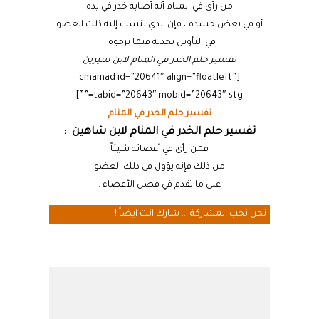
من رأى في المنام أنه أصابه خدر في يده
أو في بعض جسده ، فإن الذي ينسب إليه ذلك العضو
في التأويل يخذله فيما يرجوه .
تفسير حلم الخدر في المنام لابن سيرين
[cmamad id=”20641″ align=”floatleft”
tabid=”20643″ mobid=”20643″ stg=””]
تفسير حلم الخدر في المنام
تفسير حلم الخدر في المنام لابن شاهين :
فمن رأى في أعضائه شيئاً
من ذلك فإنه يؤول في ذلك العضو
على ما تقدم في فصل الأعضاء .
نحن نحب المشاركة ... شارك انت ايضاً !