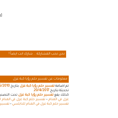
[cmamad id=”20641″ align=”floatleft” tabid=”20643″ mobid=”20643″ stg=””]
نحن نحب المشاركة ... شارك انت ايضاً !
معلومات عن تفسير حلم رؤيا كبة غزل
تم اضافة
تفسير حلم رؤيا كبة غزل
بتاريخ
5/2010
تحديثة بتاريخ
20/4/2017
.
كذلك يقع
تفسير حلم رؤيا كبة غزل
تحت التصنيفا
غزل في المنام
•
تفسير حلم كبة غزل في المنام 
تفسير حلم كبة غزل في المنام للنابلسي
•
تفسير ر