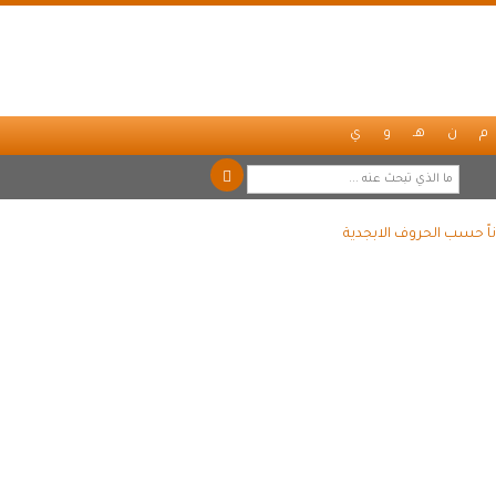
م
ن
هـ
و
ي
اً حسب الحروف الابجدية