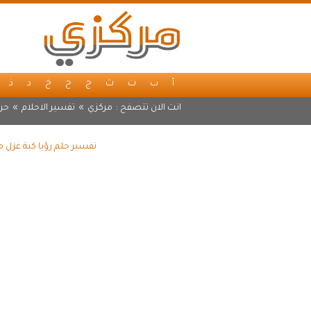
أ
ب
ت
ث
ج
ح
خ
د
ذ
انت الان تتصفح :
مركزي
»
تفسير الاحلام
»
حر
تفسير حلم رؤيا كبة غزل 