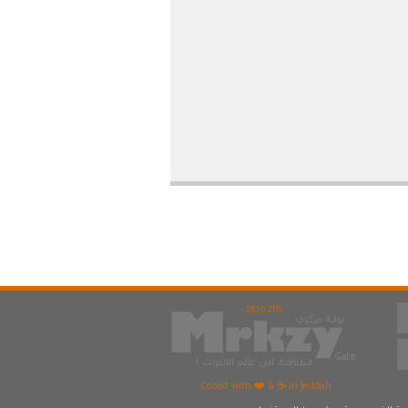
23Q 0.211S
Coded with ❤️ & ☕ in Jeddah