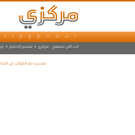
أ
ب
ت
ث
ج
ح
خ
د
ذ
انت الان تتصفح :
مركزي
»
تفسير الاحلام
»
حر
تفسير حلم الكوكب في المنام