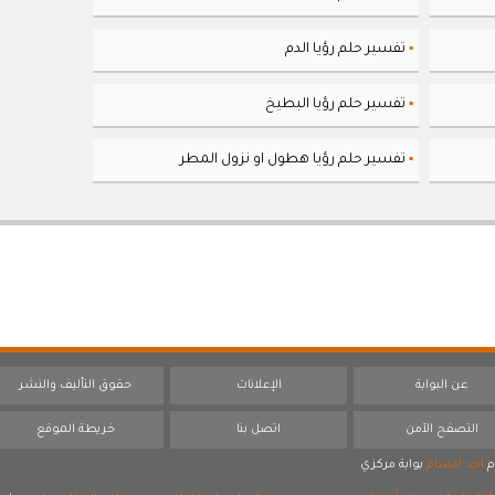
تفسير حلم رؤيا الدم
▪
تفسير حلم رؤيا البطيخ
▪
تفسير حلم رؤيا هطول او نزول المطر
▪
عن البوابة
الإعلانات
حقوق التأليف والنشر
التصفح الآمن
اتصل بنا
خريطة الموقع
م
احد اقسام
بوابة مركزي