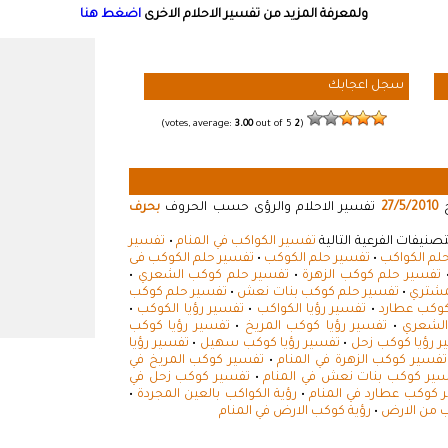
ولمعرفة المزيد من تفسير الاحلام الاخرى
اضغط هنا
سجل اعجابك
3.00
out of 5)
votes, average:
2
(
خ
27/5/2010
تفسير الاحلام والرؤى حسب الحروف
بحرف
صنيفات الفرعية التالية
تفسير الكواكب في المنام
•
تفسير
لم الكواكب
•
تفسير حلم الكوكب
•
تفسير حلم الكوكب فى
تفسير حلم كوكب الزهرة
•
تفسير حلم كوكب الشعري
•
مشتري
•
تفسير حلم كوكب بنات نعش
•
تفسير حلم كوكب
وكب عطارد
•
تفسير رؤيا الكواكب
•
تفسير رؤيا الكوكب
•
الشعري
•
تفسير رؤيا كوكب المريخ
•
تفسير رؤيا كوكب
 رؤيا كوكب زحل
•
تفسير رؤيا كوكب سهيل
•
تفسير رؤيا
تفسير كوكب الزهرة في المنام
•
تفسير كوكب المريخ في
ير كوكب بنات نعش في المنام
•
تفسير كوكب زحل في
 كوكب عطارد في المنام
•
رؤية الكواكب بالعين المجردة
•
ب من الارض
•
رؤية كوكب الارض في المنام