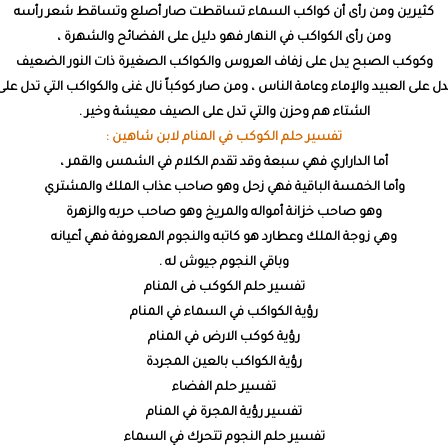
كثيرين ومن رأى أن كواكب السماء تساقطت صار أصلع وتساقط شعر رأسه
ومن رأى الكواكب في النهار فهو دليل على الفضائح والشهرة ،
وكوكب الصبح يدل على زفاف العروس والكواكب الصغيرة ذات النور الضعيف
دل على العبيد والإماء وعامة الناس ، ومن صار كوكباً نال غنى والكواكب التي تدل على
الشتاء هم وحزن والتي تدل على الصيف معيشة وخير .
تفسير حلم الكوكب في المنام لابن شاهين :
أما الداراري فهي سبعة وقد تقدم الكلام في الشمس والقمر ،
وأما الخمسة الباقية فهي زحل وهو صاحب عذاب الملك والمشتري
وهو صاحب خزانة أمواله والمريخ وهو صاحب حربه والزهرة
وهي زوجة الملك وعطارد هو كاتبه والنجوم المعروفة فهي أعيانه
وباقي النجوم جيوش له .
تفسير حلم الكوكب فى المنام
رؤية الكواكب في السماء في المنام
رؤية كوكب الارض في المنام
رؤية الكواكب بالعين المجردة
تفسير حلم الفضاء
تفسير رؤية المجرة في المنام
تفسير حلم النجوم تتحرك في السماء