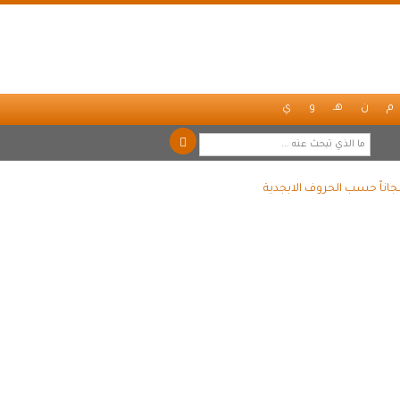
م
ن
هـ
و
ي
جاناً حسب الحروف الابجدية