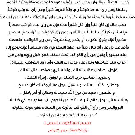
وعلى المصائب والبوار ، وعلى قدر الرؤيا وعمومها وخصوصها وكثرة النجوم
وقلتها ومن رأى أنه أخذ كوكباً رزق ولداً شريفاً كبيراً ومن رأى أنه ركب كوكباً
صاب سلطاناً وولاية ومنفعة ورياسة ، وقيل من رأى أن الكواكب ذهبت من السماء
ذهب ماله إن كان غنياً وإن كان فقيراً مات فإن من رأى بيده كواكب صغاراً
فإنه ينال ذكراً أو سلطاناً بين الناس ومن رأى كوكباً على فراشه فإنه يصير
مذكوراً فإنه يفوق نظراءه أو يخدم رجلاً شريفاً ومن رأى الكواكب اجتمعت
فأضاءت دل على أنه ينال خيراً من جهة السفر فإن كان مسافراً فإنه يرجع إلى
أهله مسروراً وقيل من رأى الكواكب تحت سقف فهو دليل رديء وتدل على
خراب بيت صاحبها وتدل على موت رب البيت وأما رؤيا الكواكب السيارة :
فزحل : صاحب عذاب الملك , والمشتري : صاحب مال الملك ,
والمريخ : صاحب حرب الملك , والزهرة : إمرأة الملك ,
وعطارد : كاتب الملك , وسهيل : رجل عشار وكذلك كان مسخ ,
والشعري : تعبد من دون الله سبحانه وتعالى أو أمر باطل ,
وبنات نعش : رجل عالم شريف لأنها من النجوم التي يهتدى بها في ظلمات
البر والبحر ومن رأى أن الكواكب تناثرت من السماء فهو موت الملوك
أو حرب يهلك فيه جماعة من الجنود .
تفسير حلم الكوكب المضيء
رؤية الكواكب من الارض