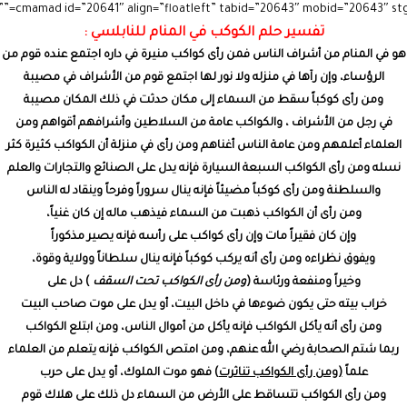
تفسير حلم الكوكب في المنام للنابلسي :
هو في المنام من أشراف الناس فمن رأى كواكب منيرة في داره اجتمع عنده قوم من
الرؤساء، وإن رآها في منزله ولا نور لها اجتمع قوم من الأشراف في مصيبة
ومن رأى كوكباً سقط من السماء إلى مكان حدثت في ذلك المكان مصيبة
في رجل من الأشراف ، والكواكب عامة من السلاطين وأشرافهم أقواهم ومن
العلماء أعلمهم ومن عامة الناس أغناهم ومن رأى في منزلة أن الكواكب كثيرة كثر
نسله ومن رأى الكواكب السبعة السيارة فإنه يدل على الصنائع والتجارات والعلم
والسلطنة ومن رأى كوكباً مضيئاً فإنه ينال سروراً وفرحاً وينقاد له الناس
ومن رأى أن الكواكب ذهبت من السماء فيذهب ماله إن كان غنياً،
وإن كان فقيراً مات وإن رأى كواكب على رأسه فإنه يصير مذكوراً
ويفوق نظراءه ومن رأى أنه يركب كوكباً فإنه ينال سلطاناً وولاية وقوة،
وخيراً ومنفعة ورئاسة (
ومن رأى الكواكب تحت السقف
) دل على
خراب بيته حتى يكون ضوءها في داخل البيت، أو يدل على موت صاحب البيت
ومن رأى أنه يأكل الكواكب فإنه يأكل من أموال الناس، ومن ابتلع الكواكب
ربما شتم الصحابة رضي الله عنهم، ومن امتص الكواكب فإنه يتعلم من العلماء
علماً
(ومن رأى الكواكب تناثرت
) فهو موت الملوك، أو يدل على حرب
ومن رأى الكواكب تتساقط على الأرض من السماء دل ذلك على هلاك قوم