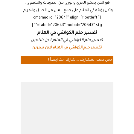
هو الذي يجمع الخرق والورق من الطرقات والشقوق ،
وتدل رؤيته في المنام على جمع المال من الحلال والحرام .
[cmamad id=”20641″ align=”floatleft”
tabid=”20643″ mobid=”20643″ stg=””]
تفسير حلم الكواشي في المنام
تفسير حلم الكواشي في المنام لابن شاهين
تفسير حلم الكواشي في المنام لابن سيرين
نحن نحب المشاركة ... شارك انت ايضاً !