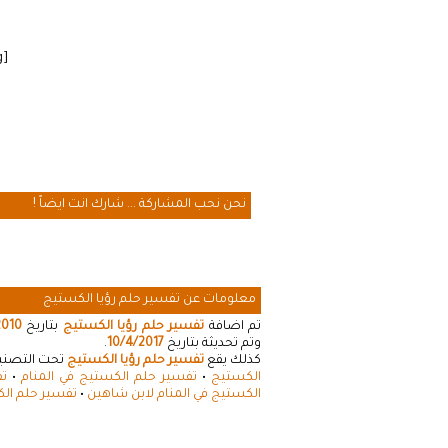
[cmamad id=”20641″ align=”floatleft” tabid=”20643″ mobid=”20643″ stg=””]
نحن نحب المشاركة ... شارك انت ايضاً !
معلومات عن تفسير حلم رؤيا الكستيج
تم اضافة
تفسير حلم رؤيا الكستيج
بتاريخ
2010
وتم تحديثة بتاريخ
10/4/2017
.
كذلك يقع
تفسير حلم رؤيا الكستيج
تحت التصنيفا
الكستيج
•
تفسير حلم الكستيج في المنام
•
تف
الكستيج في المنام لابن شاهين
•
تفسير حلم الك