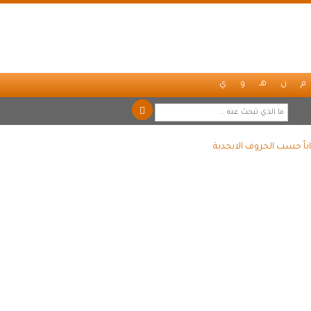
م
ن
هـ
و
ي
ناً حسب الحروف الابجدية