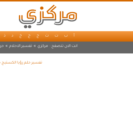
أ
ب
ت
ث
ج
ح
خ
د
ذ
انت الان تتصفح :
مركزي
»
تفسير الاحلام
»
حر
تفسير حلم رؤيا الكستيج م