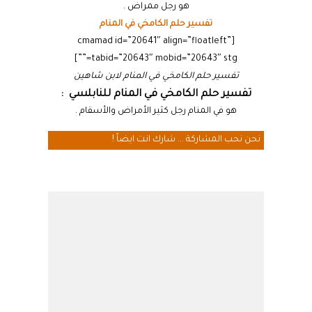
هو رجل ممراض .
تفسير حلم الكامخي في المنام
[cmamad id=”20641″ align=”floatleft”
tabid=”20643″ mobid=”20643″ stg=””]
تفسير حلم الكامخي في المنام لابن شاهين
تفسير حلم الكامخي في المنام للنابلسي :
هو في المنام رجل كثير الأمراض والأسقام .
نحن نحب المشاركة ... شارك انت ايضاً !