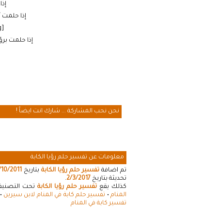
إذا
إذا حلمت 
[cmamad id=”20641″ align=”floatleft” tabid=”20643″ mobid=”20643″ stg=””]
إذا حلمت برؤ
نحن نحب المشاركة ... شارك انت ايضاً !
معلومات عن تفسير حلم رؤيا الكابة
تم اضافة
تفسير حلم رؤيا الكابة
بتاريخ
/10/2011
تحديثة بتاريخ
2/3/2017
.
كذلك يقع
تفسير حلم رؤيا الكابة
تحت التصنيفات
المنام
•
تفسير حلم كابة في المنام لابن سيرين
•
تفسير كابة في المنام