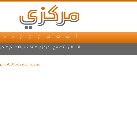
أ
ب
ت
ث
ج
ح
خ
د
ذ
انت الان تتصفح :
مركزي
»
تفسير الاحلام
»
حر
تفسير حلم رؤيا الكابة م