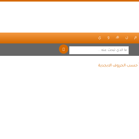
م
ن
هـ
و
ي
اً حسب الحروف الابجدية