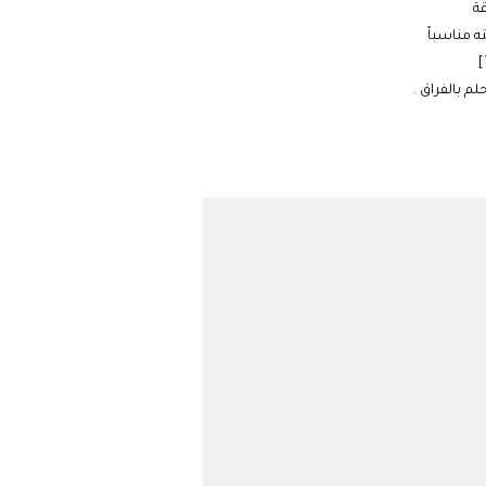
قة
 مناسباً
م بالفراق .