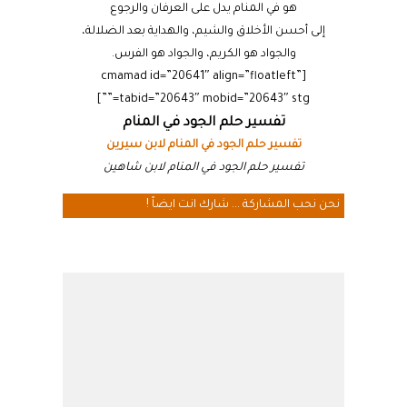
هو في المنام يدل على العرفان والرجوع
إلى أحسن الأخلاق والشيم، والهداية بعد الضلالة،
والجواد هو الكريم، والجواد هو الفرس.
[cmamad id=”20641″ align=”floatleft”
tabid=”20643″ mobid=”20643″ stg=””]
تفسير حلم الجود في المنام
تفسير حلم الجود في المنام لابن سيرين
تفسير حلم الجود في المنام لابن شاهين
نحن نحب المشاركة ... شارك انت ايضاً !