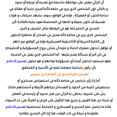
أن الرائي مقبل على مواجهة حاسمة مع نفسه أو غريمه أو عدوه .
و بالتالي فإن الشخص الذي يرى في حلمه كأنه أصبح جنديا أو مقاتلا في
ساحة الحرب أو المعركة ، فإنه في الواقع سوف يشهد صراعات و هزات
نفسية قد تكون عنيفة و لكنها في المحصلة تعود عليه بالفائدة لأن
الجندي في الحلم كما هو في اليقظة مثال للشرف و النبل .
الشخص الذي يرى في منامه كأنه فشل في امتحان أو مناظرة الدخول
إلى الكلية الحربية أو الأكاديمية العسكرية فإنه في الواقع غير جاهز
أو مؤهل لدخول معترك الحياة و عليه أن يتحلى بروح المسؤولية و الانضباط
في كل أمر أو مسألة يقدم عليها . أما الشخص الذي يقبل في الجندية
فهو مستعد لتحمل أعباء أي مسؤولية تواجهه و هو مخول
تفسير الاحلام
بأن يكون شخصا معتمدا عليه في الأسرة و المجتمع.
تفسير حلم الجندي في المنام لابن سيرين
أما إذا رأى شخص في منامه كأنه في استعراض عسكري أو
يستعرض كتيبة من الجنود و العساكر ببزاتهم الأنيقة و أسلحتهم فذلك
يدل على تشريف يحظى به الرائي من قبل مديره أو رئيسه في العمل
أو شيئا من هذا القبيل و يجري هذا التأويل على الرجل و المرأة على حد السواء.
غالبا ما يتصل حلم الجندي و العسكري و الضابط بشخصية
تفسير الاحلام
طموحة و نبيلة في ذات الوقت هذا إذا كان الجندي نظاميا