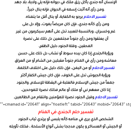
الإنسان أنه جندي يأكل رزق ملك في ديوانه فإنه يلي ولاية، بلا جهد
.ومن رأى أنه أثبت إسمه في الديوان فإنه ينال خيراً،
تفسير الاحلام
يرجو به الكفاية، أو ينال أقل ما يتمناه.
ومن رأى كأنه جندي، فإن كان مريضاً يموت، وإلا دل على
غم وخسران، وبالنسبة للعبيد تدل على أنهم سيكرمون من غير
أن يعتقوا.ومن رأى جنوداً مجتمعين دل ذلك على نصرة
المحقين، وقلة الجنود دليل الظفر،
ورؤية
الجندي
إذا كان بيده سوط أو نشاب دل ذلك على حسن
معاشه.ومن رأى في المنام جنوداً مقبلين من الشام أو من العراق
تفسير الاحلام
أو من اليمن، فإن ذلك دليل على اختلاف الكلمة،
ورؤية الجيوش تدل على الخوف، فإن كان جيش الكفار أكثر
جمعاً من جيش الإسلام فالغلبة في اليقظة للإسلام، والجنود
إذا كان معهم نبي أو ملك أو عالم فذلك نصرة للموحدين،
تفسير الاحلام
وقيل الجنود نصرة للمؤمنين وانتقام من الظالمين.
تفسير حلم الجندي في المنام
الشخص الذي يرى في منامه كأنه يلبس أو يرتدي ثياب الجنود
أو الجيش أو العساكر و يكون مدججا بشتى أنواع الأسلحة ، فذلك تأويله