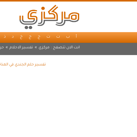
أ
ب
ت
ث
ج
ح
خ
د
ذ
انت الان تتصفح :
مركزي
»
تفسير الاحلام
»
حر
تفسير حلم الجندي في المنا