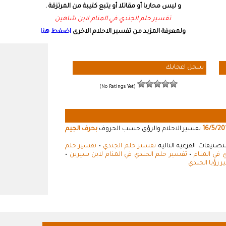
و ليس محاربا أو مقاتلا أو يتبع كتيبة من المرتزقة .
تفسير حلم الجندي في المنام لابن شاهين
ولمعرفة المزيد من تفسير الاحلام الاخرى
اضغط هنا
سجل اعجابك
(No Ratings Yet)
16/5/20
تفسير الاحلام والرؤى حسب الحروف
بحرف الجيم
صنيفات الفرعية التالية
تفسير حلم الجندي
•
تفسير حلم
 في المنام
•
تفسير حلم الجندي في المنام لابن سيرين
•
 رؤيا الجندي