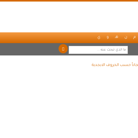
م
ن
هـ
و
ي
اناً حسب الحروف الابجدية