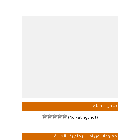
سجل اعجابك
(No Ratings Yet)
معلومات عن تفسير حلم رؤيا الجلالة