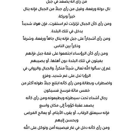
من رأى أنه يصعد في جبل
نال دولة ورفعة، وقيل من رأى جبلاً من الجبال فإنه ينال
خيراً وبركة.
ومن رأى كأن الجبال تزلزلت ثم استقرت، فإن هولا شديداً
يدخل في تلك البلدة.
ومن رأى أشجاراً على جبل فإنه ينال جاهاً ورفعة، وشرفاً
وذكراً بين الناس.
ومن رأى كأن الرؤساء اجتمعوا على قمة جبل فإنهم
بميتون في تلك البلدة دون أهلها، أو يصيبهم
غم إن سألوا الله تعالى شيئاً منكراً، والجبال والروابي في
الرؤيا تدل على غم شديد، وفزع
واضطراب وبطالة.ومن رأى كأنه ابتلع جبلاً طوله أكثر من
خمس مائة فرسخ فسيكون
رجال أشداء تحت سيطرته ويطيعونه.ومن رأى كأنه
يصعد عقبة كؤوداً إلى مكان واسع
فإنه سيعتق الرقاب، أو يقرب الأيتام، أو يعالج المرضى
ويحسن إليهم
ومن رأى كأنه دخل في غار فيصيبه أمن وتوكل على الله