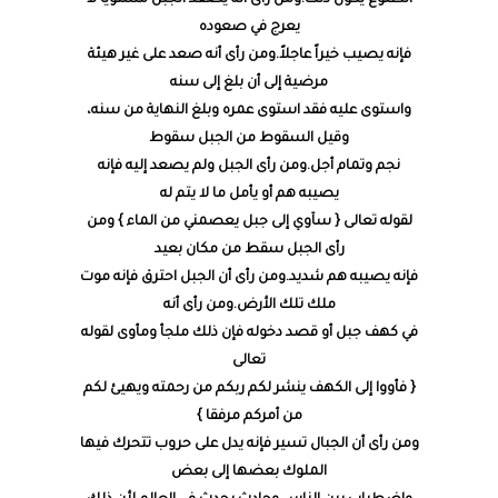
الطلوع يكون ذلك.ومن رأى أنه يصعد الجبل مستوياً لا
يعرج في صعوده
فإنه يصيب خيراً عاجلاً.ومن رأى أنه صعد على غير هيئة
مرضية إلى أن بلغ إلى سنه
واستوى عليه فقد استوى عمره وبلغ النهاية من سنه،
وقيل السقوط من الجبل سقوط
نجم وتمام أجل.ومن رأى الجبل ولم يصعد إليه فإنه
يصيبه هم أو يأمل ما لا يتم له
لقوله تعالى { سآوي إلى جبل يعصمني من الماء } ومن
رأى الجبل سقط من مكان بعيد
فإنه يصيبه هم شديد.ومن رأى أن الجبل احترق فإنه موت
ملك تلك الأرض.ومن رأى أنه
في كهف جبل أو قصد دخوله فإن ذلك ملجأ ومأوى لقوله
تعالى
{ فأووا إلى الكهف ينشر لكم ربكم من رحمته ويهيئ لكم
من أمركم مرفقا }
ومن رأى أن الجبال تسير فإنه يدل على حروب تتحرك فيها
الملوك بعضها إلى بعض