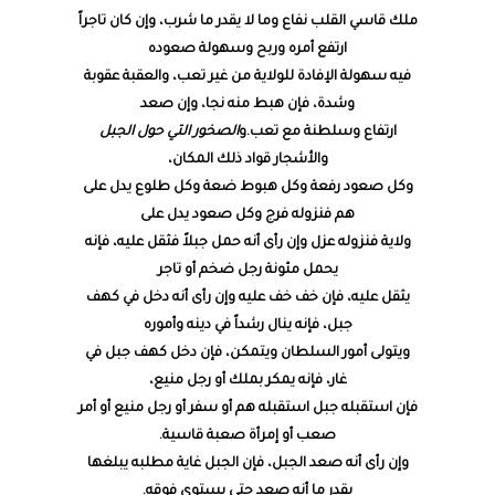
ملك قاسي القلب نفاع وما لا يقدر ما شرب، وإن كان تاجراً
ارتفع أمره وربح وسهولة صعوده
فيه سهولة الإفادة للولاية من غير تعب، والعقبة عقوبة
وشدة، فإن هبط منه نجا، وإن صعد
ارتفاع وسلطنة مع تعب.و
الصخور التي حول الجبل
والأشجار قواد ذلك المكان،
وكل صعود رفعة وكل هبوط ضعة وكل طلوع يدل على
هم فنزوله فرج وكل صعود يدل على
ولاية فنزوله عزل وإن رأى أنه حمل جبلاً فثقل عليه، فإنه
يحمل مئونة رجل ضخم أو تاجر
يثقل عليه، فإن خف خف عليه وإن رأى أنه دخل في كهف
جبل، فإنه ينال رشداً في دينه وأموره
ويتولى أمور السلطان ويتمكن، فإن دخل كهف جبل في
غار، فإنه يمكر بملك أو رجل منيع،
فإن استقبله جبل استقبله هم أو سفر أو رجل منيع أو أمر
صعب أو إمرأة صعبة قاسية.
وإن رأى أنه صعد الجبل، فإن الجبل غاية مطلبه يبلغها
بقدر ما أنه صعد حتى يستوي فوقه.