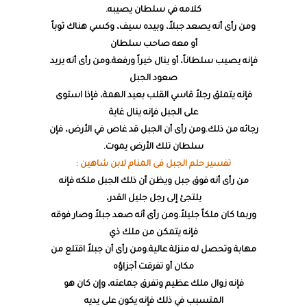
كلامه في سلطان يصيبه.
ومن رأى أنه يصعد جبلاً، وبيده سيف، وكسي هناك ثوباً
أو معه صاحب سلطان
فإنه يصيب سلطاناً، أو ينال خيراً ورفعة.ومن رأى أنه يريد
صعود الجبل
فإنه يتملق رجلاً قاسي القلب بعيد الهمة، فإذا استوى
على الجبل فإنه ينال غاية
رجائه من ذلك.ومن رأى أن الجبل قد غاص في الأرض، فإن
سلطان تلك الأرض يموت.
تفسير حلم الجبل فى المنام لابن شاهين :
من رأى أنه فوق جبل ويظن أن ذلك الجبل ملكه فإنه
يلتجئ إلى رجل جليل القدر،
وربما كان ملكاً جليلاً.ومن رأى أنه صعد جبلاً وصار فوقه
فإنه يتمكن من ملك ذي
مهابة وتحصل له منزلة عالية.ومن رأى أن جبلاً اقتلع من
مكان أو تفرقت أجزاؤه
فإنه زوال ملك عظيم وتفرق جماعته، وإن كان هو
المتسبب في ذلك فإنه يكون على يديه