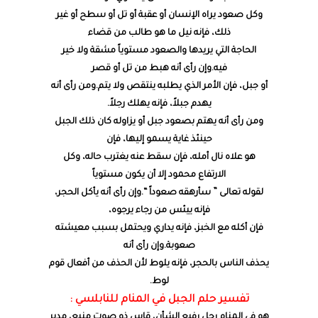
وكل صعود يراه الإنسان أو عقبة أو تل أو سطح أو غير
ذلك، فإنه نيل ما هو طالب من قضاء
الحاجة التي يريدها والصعود مستوياً مشقة ولا خير
فيه.وإن رأى أنه هبط من تل أو قصر
أو جبل، فإن الأمر الذي يطلبه ينتقص ولا يتم.ومن رأى أنه
يهدم جبلاً، فإنه يهلك رجلاً.
ومن رأى أنه يهتم بصعود جبل أو يزاوله كان ذلك الجبل
حينئذ غاية يسمو إليها، فإن
هو علاه نال أمله، فإن سقط عنه يغترب حاله، وكل
الارتفاع محمود إلا أن يكون مستوياً
لقوله تعالى ” سأرهقه صعوداً “.وإن رأى أنه يأكل الحجر،
فإنه ييئس من رجاء يرجوه،
فإن أكله مع الخبز، فإنه يداري ويحتمل بسبب معيشته
صعوبة.وإن رأى أنه
يحذف الناس بالحجر، فإنه يلوط لأن الحذف من أفعال قوم
لوط.
تفسير حلم الجبل في المنام للنابلسي :
هو في المنام رجل رفيع الشأن، قاس ذو صوت منيع، مدبر