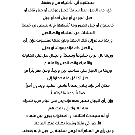
مستقيم أتى الأشياء من وجهها،
فإن كان الجبل جبلاً شريفاً كجبل عرفات أو جبل قاف أو
جبل الجودي أو جبل أحد أو جبل
قاسيون أو جبل الطور وما أشبهها فإنه يسعى في خدمة
السادات من العلماء والصالحين.
وربما سافر إلى تلك الجهة وبلغ منها مقصوده.فإن رأى
أن الجبل دك فإنه يموت، أو يعزل.
وربما نال الرائي خشوعاً ونسكاً، والجبال تدل على الملوك
والأمراء والصالحين والعلماء.
وربما دل الجبل على صاحب دين وديناً، ومن حفر بئراً في
جبل أو نقل منه حجارة إلى
مكان أخر فإنه ينازع إنساناً قاسي القلب، ويحاول أمراً
صائباً، ومشقة وتعباً.
وإن رأى الجبال تسير معه فإنه يدل على قيام حرب تتحرك
فيه الملوك إلى بعضهم،
أو أنه سيحدث اختلاف أو اضطراب يجري بين علماء
الأرض في فتنة وشدة يهلك فيها العامة.
ومن رأى في المنام أنه فر من سفينة إلى جبل فإنه يعطب