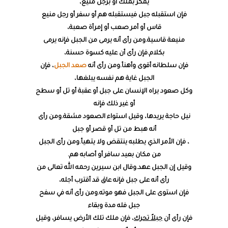
يمكر بملك أو برجل منيع،
فإن استقبله جبل فيستقبله هم أو سفر أو رجل منيع
قاس أو أمر صعب أو إمرأة صعبة،
منيعة قاسية.ومن رأى أنه يرمى من الجبل فإنه يرمى
بكلام.فإن رأى أن عليه كسوة حسنة،
فإن سلطانه أقوى وأهنأ.ومن رأى أنه
صعد الجبل
، فإن
الجبل غاية هم نفسه يبلغها،
وكل صعود يراه الإنسان على جبل أو عقبة أو تل أو سطح
أو غير ذلك فإنه
نيل حاجة يريدها، وقيل استواء الصعود مشقة.ومن رأى
أنه هبط من تل أو قصر أو جبل
، فإن الأمر الذي يطلبه ينتقض ولا يتهيأ.ومن رأى الجبل
من مكان بعيد سافر أو أصابه هم.
وقيل إن الجبل عهد.وقال ابن سيرين رحمه الله تعالى من
رأى أنه على جبل فإنه عاق قد أقترب أجله،
فإن استوى على الجبل فهو موته.ومن رأى أنه في سفح
جبل فله مدة وبقاء
فإن رأى أن
جبلاً تحرك
، فإن ملك تلك الأرض يسافر، وقيل