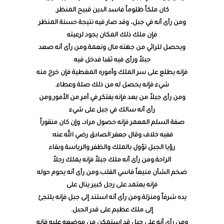
كان ملكاً ظلوماً فاسد الدين قبيح المنظر.
ومن رأى أنه في جبل، وقد صار فيه نتيجة حسنة المنظر
فإن ملك ذلك المكان يجود لرعيته
ويحصل للرائي من جهته مال ونعمة.ومن رأى أنه صعد
جبلاً ورأى فيه ثقبا فدخل فيه
فإنه يطلع على سر الملك وأموره المغطية فإن خرج منه
شيء فإنه يحصل له من ذلك صلة وعطاء.
ومن رأى جبلاً من بعد فإنه يفتكر في أمر من الأمور.ومن
رأى أنه سالك في جبل على شيء
صفة السلم المعمر فإنه حصول مراد، وإن كان منقوراً
ففيه خلاف.وقال جعفر الصادق رضي الله عنه:
رؤيا الجبل تؤول بالملك والظفر والرياسة وبقاء
الراحة.ومن رأى أنه ملك جبلاً فإنه يملك رجلاً
ضخم الشأن منيعاً قاسي القلب.ومن رأى أنه يحوم حوله
فإنه يعتمد على رجل كبير ينال على
يده شرفاً ومنزلة.ومن رأى أنه استند إلى جبل فإنه يلتجئ
إلى ملك عظيم على قدر الجبل.
ومن رأى أنه على جبل قد استمكن من موضعه عليه فإنه