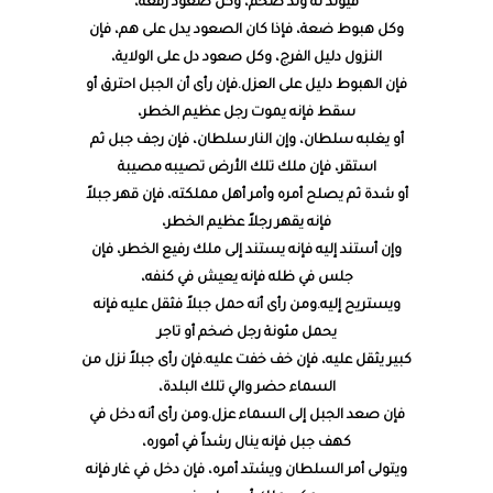
فيولد له ولد ضخم، وكل صعود رفعة،
وكل هبوط ضعة، فإذا كان الصعود يدل على هم، فإن
النزول دليل الفرج، وكل صعود دل على الولاية،
فإن الهبوط دليل على العزل.فإن رأى أن الجبل احترق أو
سقط فإنه يموت رجل عظيم الخطر،
أو يغلبه سلطان، وإن النار سلطان، فإن رجف جبل ثم
استقر، فإن ملك تلك الأرض تصيبه مصيبة
أو شدة ثم يصلح أمره وأمر أهل مملكته، فإن قهر جبلاً
فإنه يقهر رجلاً عظيم الخطر،
وإن أستند إليه فإنه يستند إلى ملك رفيع الخطر، فإن
جلس في ظله فإنه يعيش في كنفه،
ويستريح إليه.ومن رأى أنه حمل جبلاً فثقل عليه فإنه
يحمل مئونة رجل ضخم أو تاجر
كبير يثقل عليه، فإن خف خفت عليه.فإن رأى جبلاً نزل من
السماء حضر والي تلك البلدة،
فإن صعد الجبل إلى السماء عزل.ومن رأى أنه دخل في
كهف جبل فإنه ينال رشداً في أموره،
ويتولى أمر السلطان ويشتد أمره، فإن دخل في غار فإنه