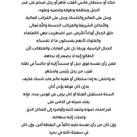
ملك أو سلطان قاسي القلب قاهر أو رجل ضخم على قدر
الجبل وعظمه وطوله وقصره وعلوه،
ويدل على العالم والناسك ويدل على المراتب العالية
والأماكن الشريفة والمراكب الحسنة والله تعالى
خلق الجبال أوتاداً للأرض حين اضطربت فهي كالعلماء
والملوك لأنهم يمسكون ما لا تمسكه
الجبال الراسية، وربما دل على الغايات والمطالب لأن
الطالع إليه لا يصعد إلا بجاهه،
فمن رأى نفسه فوق جبل أو مسنداً إليه أو جالساً في ظله
تقرب من رجل رئيس واشتهر
به واحتمى به إما سلطان أو فقيه عالم عابد ناسك فكيف
به إن كان فوقه يؤذن أذان
السنة مستقبل القبلة أو كان يرمى عن قوس بيده، فإنه
يمتد صيته في الناس على
قدر امتداد صوته وتنفذ كتبه وأوامره إلى المكان الذي
وصلت إليه سهامه،
وإن كان من رأى نفسه عليه خائفاً في اليقظة أمن، وإن كان
في سفينة نالته في بحره