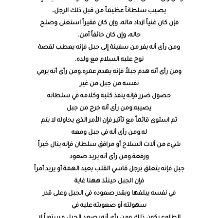
يصيب سلطاناً عظيماً من قبل ذلك الرجل،
فإن كان غنياً ازداد ماله، وإن كان فقيراً استغنى وصلح
حاله، وإن كان خائفاً أمن.
ومن رأى أنه يفر من سفينة إلى جبل فإنه يعطب لقصة
نوح عليه السلام مع ولده.
ومن رأى أنه هدم جبلاً فإنه يهدم عمره.ومن رأى أنه يرمي
نفسه من جبل من غير
حصول ضرر فإنه ينفذ كتبه وكلامه في سلطانه
يصيبه.ومن رأى أنه خرج من جبل
ثم استوى قائماً مع تأثير فإن الأمر الذي يحاوله لا يتم
له.ومن رأى أنه في جبل ومعه
شيء من آلات السلاح أو مرافق سلطان فإنه ينال خيراً
ورفعة.ومن رأى أنه يريد صعود
جبل فإنه يتعلق برجل قاسي القلب بعيد الهمة أو يريد أمراً
فإن الجبل حينئذ ههنا غاية
في نفسه يبلغها وبقدر صعوده في الجبل وعلى قدر
سهولته أو صعوبته عليه في