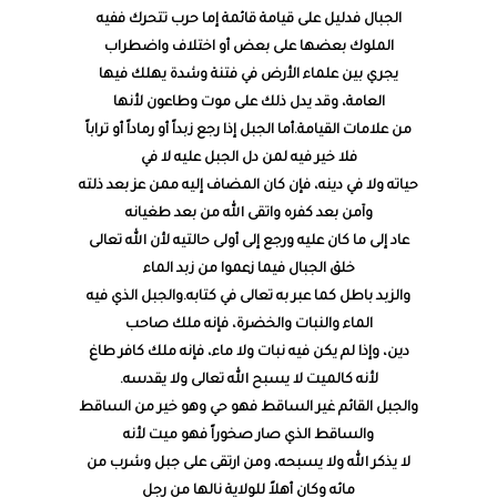
الجبال فدليل على قيامة قائمة إما حرب تتحرك ففيه
الملوك بعضها على بعض أو اختلاف واضطراب
يجري بين علماء الأرض في فتنة وشدة يهلك فيها
العامة، وقد يدل ذلك على موت وطاعون لأنها
من علامات القيامة.أما الجبل إذا رجع زبداً أو رماداً أو تراباً
فلا خير فيه لمن دل الجبل عليه لا في
حياته ولا في دينه، فإن كان المضاف إليه ممن عز بعد ذلته
وآمن بعد كفره واتقى الله من بعد طغيانه
عاد إلى ما كان عليه ورجع إلى أولى حالتيه لأن الله تعالى
خلق الجبال فيما زعموا من زبد الماء
والزبد باطل كما عبر به تعالى في كتابه.والجبل الذي فيه
الماء والنبات والخضرة، فإنه ملك صاحب
دين، وإذا لم يكن فيه نبات ولا ماء، فإنه ملك كافر طاغ
لأنه كالميت لا يسبح الله تعالى ولا يقدسه.
والجبل القائم غير الساقط فهو حي وهو خير من الساقط
والساقط الذي صار صخوراً فهو ميت لأنه
لا يذكر الله ولا يسبحه، ومن ارتقى على جبل وشرب من
مائه وكان أهلاً للولاية نالها من رجل