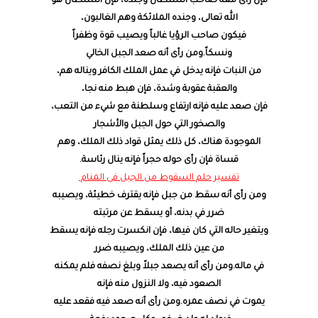
فإن رأى معه صاحب السلطان وجنده، فإن السلطان هو
الله تعالى، وجنده الملائكة وهم الغالبون،
فيكون صاحب الرؤيا غالباً ويصيب قوة وظفراً
ونسكاً.ومن رأى أنه صعد الجبل الخالي
من النبات فإنه يدخل في عمل الملك الكافر ويناله هم،
والعقبة عقوبة وشدة، فإن هبط منه نجا،
فإن صعد عليه فإنه ارتفاع وسلطنة مع شيء من التعب،
والصخور التي حول الجبل والأشجار
الموجودة هناك، كل ذلك يمثل قواد ذلك الملك، وهم
قساة فإن رأى حوله حجراً فإنه ينال رئاسة.
تفسير حلم السقوط من الجبل فى المنام
ومن رأى أنه سقط من جبل فإنه يقترف خطيئة، ويصيبه
ضرر في بدنه، أو يسقط عن مرتبته
ويتغير حاله التي كان فيها، فإن انكسرت رجله فإنه يسقط
من عين ذلك الملك، ويصيبه ضرر
في ماله.ومن رأى أنه يصعد جبلاً وبلغ نصفه فلم يمكنه
الصعود فيه، ولا النزول منه فإنه
يموت في نصف عمره.ومن رأى أنه صعد فيه فقعد عليه