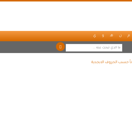
م
ن
هـ
و
ي
اً حسب الحروف الابجدية