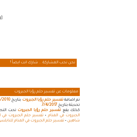
[cmamad id=”20641″ align=”floatleft” tabid=”20643″ mobid=”20643″ stg=””]
نحن نحب المشاركة ... شارك انت ايضاً !
معلومات عن تفسير حلم رؤيا الجبروت
تم اضافة
تفسير حلم رؤيا الجبروت
بتاريخ
5/2010
تحديثة بتاريخ
7/4/2017
.
كذلك يقع
تفسير حلم رؤيا الجبروت
تحت التصني
الجبروت في المنام
•
تفسير حلم الجبروت في ال
شاهين
•
تفسير حلم الجبروت في المنام للنابلس