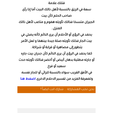
فتلك علامة
سعة في الرزق بالنسبة لأهل ذالك البيت أما إذا رأى
صاحب الحلم كأن بيت
الجيران متسخا فذالك تأويله هموم و متاعب لأهل ذالك
المنزل .
يحمد في الرؤى أو الأحلام أن يرى النائم كأنه يصلي في
بيت الجار فذلك تأويله صلة جيدة بينهما و لعل الأمر
يتطور إلى مصاهرة أو قرابة أو شراكة .
كما يحمد في الرؤى أن يرى النائم كأن جدران بيت جاره
أو جارته مطلية بدهان أبيض أو أخضر فذالك تأويله حدث
سعيد أو فرح
في الأفق القريب سواء بالنسبة للرائي أو للجار نفسه.
ولمعرفة المزيد من تفسير الاحلام الاخرى
اضغط هنا
نحن نحب المشاركة ... شارك انت ايضاً !