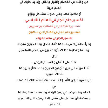
من وقتك في الخصام والقيل والقال. وإذا بدا جارك في
الحلم حزيناً
أو غاضباً فهذا يعني حدوث مشاكل ونزاع.
تفسير حلم الجار في المنام للنابلسي
تفسير حلم الجار في المنام لابن سيرين
تفسير حلم الجار في المنام لابن شاهين
تفسير الجار في منام العزباء
إذا رأت العزباء في منامها كأنها تدخل بيت الجيران فتجده
واسعا و نظيفا فذالك تأويله خير و في بعض التفاسير
يدل
ذلك على الأمان و السلام الروحي .
أما العزباء التي ترى كأن ابن الجيران يخطبهاأو يتزوجها
فذلك تعبيره
فرحة قريبة بإذن الله ، إذا استحسنت الفتاة ذالك المشهد
في
الحلم و شعرت بشيء من الراحةأ والسعادة تغمر قلبها
و يمكنها أن تستدل على معنى الحلم من خلال الاسم أو
المظهر ،