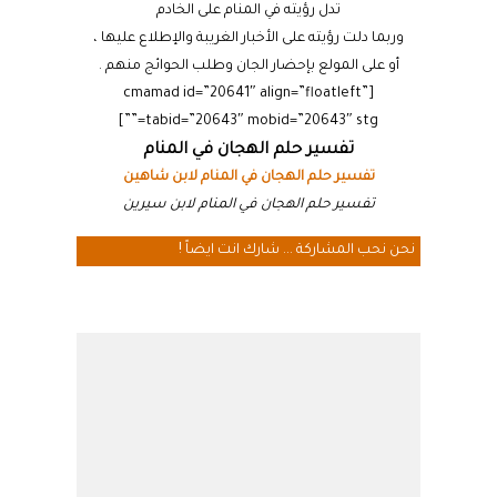
تدل رؤيته في المنام على الخادم
وربما دلت رؤيته على الأخبار الغريبة والإطلاع عليها ،
أو على المولع بإحضار الجان وطلب الحوائج منهم .
[cmamad id=”20641″ align=”floatleft”
tabid=”20643″ mobid=”20643″ stg=””]
تفسير حلم الهجان في المنام
تفسير حلم الهجان في المنام لابن شاهين
تفسير حلم الهجان في المنام لابن سيرين
نحن نحب المشاركة ... شارك انت ايضاً !